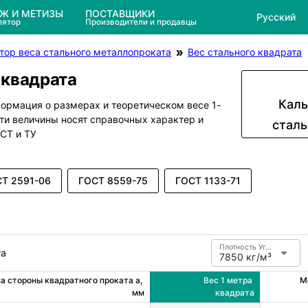
ЕЖ И МЕТИЗЫ
ПОСТАВЩИКИ
Русский
лятор
Производители и продавцы
тор веса стального металлопроката
Вес стального квадрата
 квадрата
Каль
ормация о размерах и теоретическом весе 1-
Эти величины носят справочных характер и
сталь
СТ и ТУ
Т 2591-06
ГОСТ 8559-75
ГОСТ 1133-71
Плотность Углеродистая сталь
та
7850 кг/м³
 стороны квадратного проката a, 
Вес 1 метра 
М
мм
квадрата