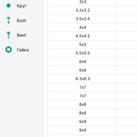
3х3
Круг
3.2х3.2
3.5х3.5
Болт
4х4
Винт
4.5х4.5
5х5
Гайка
5.5х5.5
6х6
6х6
6.3х6.3
7х7
7х7
8х8
8х8
9х9
9х9