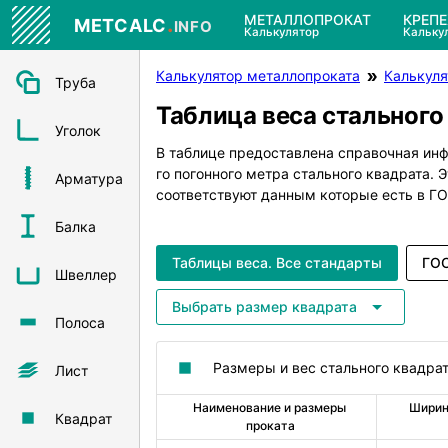
.
МЕТАЛЛОПРОКАТ
КРЕП
METCALC
INFO
Калькулятор
Кальку
Калькулятор металлопроката
Калькуля
Труба
Таблица веса стального
Уголок
В таблице предоставлена справочная инф
го погонного метра стального квадрата. 
Арматура
соответствуют данным которые есть в ГО
Балка
Таблицы веса. Все стандарты
ГОС
Швеллер
Выбрать размер квадрата
Полоса
Размеры и вес стального квадра
Лист
Наименование и размеры 
Ширина
Квадрат
проката