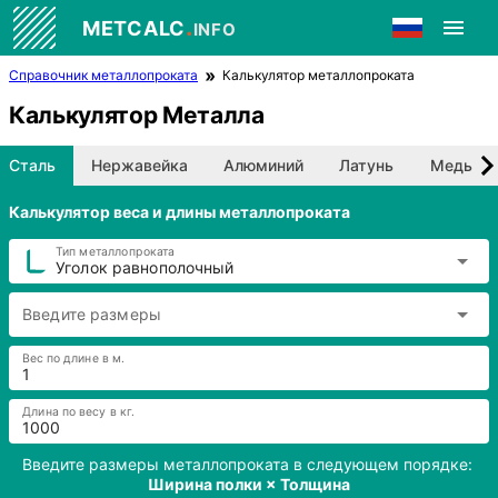
.
METCALC
INFO
Справочник металлопроката
Калькулятор металлопроката
Калькулятор Металла
Сталь
Нержавейка
Алюминий
Латунь
Медь
Калькулятор веса и длины металлопроката
Тип металлопроката
Уголок равнополочный
Введите размеры
Вес по длине в м.
Длина по весу в кг.
Введите размеры металлопроката в следующем порядке:
Ширина полки × Толщина