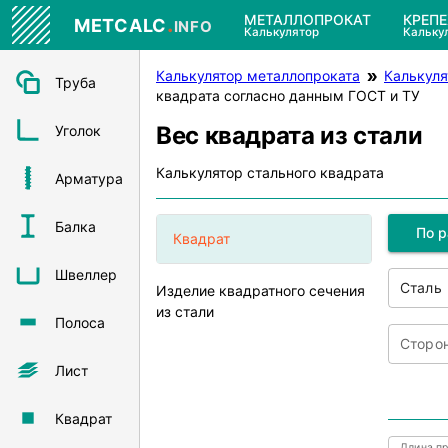
.
МЕТАЛЛОПРОКАТ
КРЕП
METCALC
INFO
Калькулятор
Кальку
Калькулятор металлопроката
Калькуля
Труба
квадрата согласно данным ГОСТ и ТУ
Вес квадрата из стали
Уголок
Калькулятор стального квадрата
Арматура
Балка
По 
Квадрат
Швеллер
Сталь
Изделие квадратного сечения
из стали
Полоса
Сторон
Лист
Квадрат
Длина пр