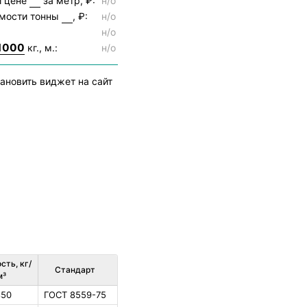
и цене
за метр, ₽:
н/о
имости тонны
, ₽:
н/о
н/о
1000
кг., м.:
н/о
ановить виджет на сайт
сть, кг/
Стандарт
м³
850
ГОСТ 8559-75