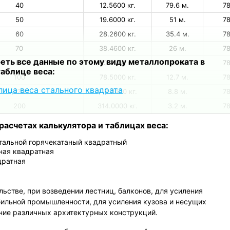
40
12.5600 кг.
79.6 м.
7
50
19.6000 кг.
51 м.
7
60
28.2600 кг.
35.4 м.
7
70
38.4600 кг.
26 м.
7
еть все данные по этому виду металлопроката в
80
50.2000 кг.
19.9 м.
7
таблице веса:
100
78.5000 кг.
12.7 м.
7
лица веса стального квадрата
120
113.0400 кг.
8.8 м.
7
200
314.0000 кг.
3.2 м.
7
расчетах калькулятора и таблицах веса:
тальной горячекатаный квадратный
ная квадратная
дратная
ьстве, при возведении лестниц, балконов, для усиления
бильной промышленности, для усиления кузова и несущих
ние различных архитектурных конструкций.