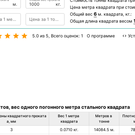
Стоимость тонны квадрата пр
м.
кг.
Цена метра квадрата при сто
6
Общий вес
м. квадрата, кг.:
Цена за 1 метр
Цена за 1 тонну
Общая длина квадрата весом
5.0 из 5
, Всего оценок: 1
О программе
Уст
ов, вес одного погонного метра стального квадрата
оны квадратного проката 
Вес 1 метра 
Метров в 
Плотно
a, мм
квадрата
тонне
3
0.0710 кг.
14084.5 м.
7