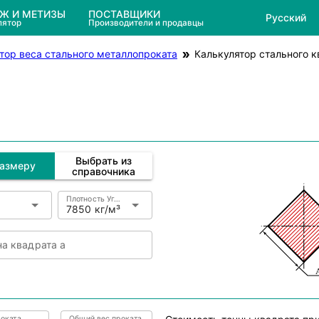
ЕЖ И МЕТИЗЫ
ПОСТАВЩИКИ
Русский
лятор
Производители и продавцы
тор веса стального металлопроката
Калькулятор стального к
Выбрать из
размеру
справочника
Плотность Углеродистая сталь
7850 кг/м³
а квадрата a
оката
Общий вес проката