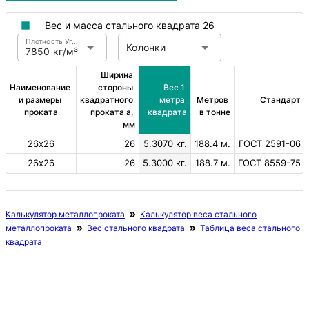
Вес и масса стального квадрата 26
Плотность Углеродистая сталь
Колонки
7850 кг/м³
Ширина 
Наименование 
стороны 
Вес 1 
и размеры 
квадратного 
метра 
Метров 
Стандарт
проката
проката a, 
квадрата
в тонне
мм
26х26
26
5.3070 кг.
188.4 м.
ГОСТ 2591-06
26х26
26
5.3000 кг.
188.7 м.
ГОСТ 8559-75
Калькулятор металлопроката
Калькулятор веса стального
металлопроката
Вес стального квадрата
Таблица веса стального
квадрата