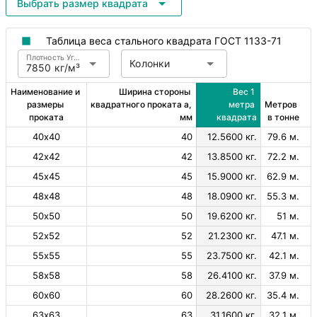
Выбрать размер квадрата
Таблица веса стального квадрата ГОСТ 1133-71
Плотность Углеродистая сталь
Колонки
7850 кг/м³
Наименование и 
Ширина стороны 
Вес 1 
размеры 
квадратного проката a, 
метра 
Метров 
проката
мм
квадрата
в тонне
40х40
40
12.5600 кг.
79.6 м.
42х42
42
13.8500 кг.
72.2 м.
45х45
45
15.9000 кг.
62.9 м.
48х48
48
18.0900 кг.
55.3 м.
50х50
50
19.6200 кг.
51 м.
52х52
52
21.2300 кг.
47.1 м.
55х55
55
23.7500 кг.
42.1 м.
58х58
58
26.4100 кг.
37.9 м.
60х60
60
28.2600 кг.
35.4 м.
63х63
63
31.1600 кг.
32.1 м.