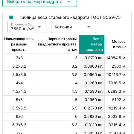
Выбрать размер квадрата
Таблица веса стального квадрата ГОСТ 8559-75
Плотность Углеродистая сталь
Колонки
7850 кг/м³
Наименование и 
Ширина стороны 
Вес 1 
Метров 
размеры 
квадратного проката 
метра 
в тонне
проката
a, мм
квадрата
3х3
3
0.0710 кг.
14084.5 м.
3.2х3.2
3.2
0.0800 кг.
12500 м.
3.5х3.5
3.5
0.0960 кг.
10416.7 м.
4х4
4
0.1260 кг.
7936.5 м.
4.5х4.5
4.5
0.1590 кг.
6289.3 м.
5х5
5
0.1960 кг.
5102 м.
5.5х5.5
5.5
0.2370 кг.
4219.4 м.
6х6
6
0.2830 кг.
3533.6 м.
6.3х6.3
6.3
0.3110 кг.
3215.4 м.
7х7
7
0.3850 кг.
2597.4 м.