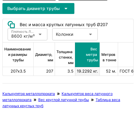
Выбрать диаметр трубы
Вес и масса круглых латунных труб Ø207
Плотность Латунь
Колонки
8600 кг/м³
Наименование 
Вес 
Толщина 
и размеры 
Диаметр, 
метра 
Метров 
стенки, 
трубы
мм
трубы
в тонне
мм
207х3.5
207
3.5
19.2292 кг.
52 м.
ГОСТ 61
Калькулятор металлопроката
Калькулятор веса латунного
металлопроката
Вес круглой латунной трубы
Таблица веса
латунных круглых труб