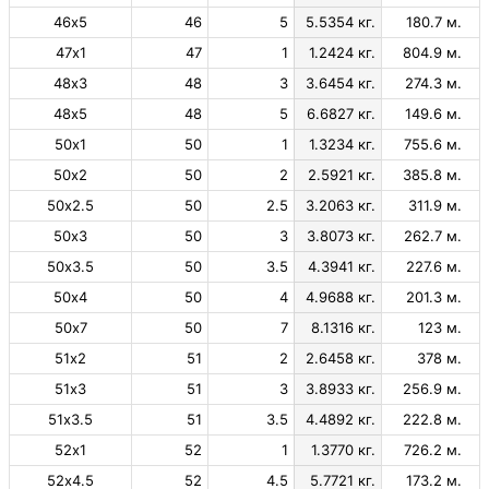
46х5
46
5
5.5354 кг.
180.7 м.
47х1
47
1
1.2424 кг.
804.9 м.
48х3
48
3
3.6454 кг.
274.3 м.
48х5
48
5
6.6827 кг.
149.6 м.
50х1
50
1
1.3234 кг.
755.6 м.
50х2
50
2
2.5921 кг.
385.8 м.
50х2.5
50
2.5
3.2063 кг.
311.9 м.
50х3
50
3
3.8073 кг.
262.7 м.
50х3.5
50
3.5
4.3941 кг.
227.6 м.
50х4
50
4
4.9688 кг.
201.3 м.
50х7
50
7
8.1316 кг.
123 м.
51х2
51
2
2.6458 кг.
378 м.
51х3
51
3
3.8933 кг.
256.9 м.
51х3.5
51
3.5
4.4892 кг.
222.8 м.
52х1
52
1
1.3770 кг.
726.2 м.
52х4.5
52
4.5
5.7721 кг.
173.2 м.