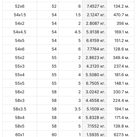
52х6
52
6
7.4527 кг.
134.2 м.
54х1.5
54
1.5
2.1247 кг.
470.7 м.
54х2
54
2
2.8087 кг.
356 м.
54х4.5
54
4.5
5.9138 кг.
169.1 м.
54х5
54
5
6.6159 кг.
151.2 м.
54х6
54
6
7.7764 кг.
128.6 м.
55х2
55
2
2.8623 кг.
349.4 м.
55х3
55
3
4.2120 кг.
237.4 м.
55х4
55
4
5.5080 кг.
181.6 м.
55х5
55
5
6.7505 кг.
148.1 м.
58х2
58
2
3.0242 кг.
330.7 м.
58х3
58
3
4.4558 кг.
224.4 м.
58х3.5
58
3.5
5.1509 кг.
194.1 м.
58х4
58
4
5.8328 кг.
171.4 м.
58х5
58
5
7.1552 кг.
139.8 м.
60х1
60
1
1.5935 кг.
627.5 м.