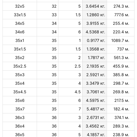
32х5
32
5
3.6454 кг.
274.3 м.
33х1.5
33
1.5
1.2860 кг.
777.6 м.
34х5
34
5
3.9155 кг.
255.4 м.
34х6
34
6
4.5368 кг.
220.4 м.
35х1
35
1
0.9177 кг.
1089.7 м.
35х1.5
35
1.5
1.3568 кг.
737 м.
35х2
35
2
1.7817 кг.
561.3 м.
35х2.5
35
2.5
2.1935 кг.
455.9 м.
35х3
35
3
2.5921 кг.
385.8 м.
35х4
35
4
3.3479 кг.
298.7 м.
35х4.5
35
4.5
3.7061 кг.
269.8 м.
35х6
35
6
4.5975 кг.
217.5 м.
35х7
35
7
5.4817 кг.
182.4 м.
36х3
36
3
2.6731 кг.
374.1 м.
36х4
36
4
3.4562 кг.
289.3 м.
36х5
36
5
4.1857 кг.
238.9 м.