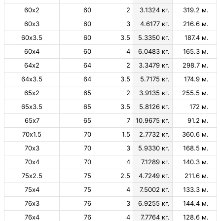
60х2
60
2
3.1324 кг.
319.2 м.
60х3
60
3
4.6177 кг.
216.6 м.
60х3.5
60
3.5
5.3350 кг.
187.4 м.
60х4
60
4
6.0483 кг.
165.3 м.
64х2
64
2
3.3479 кг.
298.7 м.
64х3.5
64
3.5
5.7175 кг.
174.9 м.
65х2
65
2
3.9135 кг.
255.5 м.
65х3.5
65
3.5
5.8126 кг.
172 м.
65х7
65
7
10.9675 кг.
91.2 м.
70х1.5
70
1.5
2.7732 кг.
360.6 м.
70х3
70
3
5.9330 кг.
168.5 м.
70х4
70
4
7.1289 кг.
140.3 м.
75х2.5
75
2.5
4.7249 кг.
211.6 м.
75х4
75
4
7.5002 кг.
133.3 м.
76х3
76
3
6.9255 кг.
144.4 м.
76х4
76
4
7.7764 кг.
128.6 м.