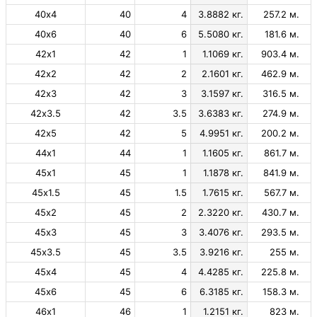
40х4
40
4
3.8882 кг.
257.2 м.
40х6
40
6
5.5080 кг.
181.6 м.
42х1
42
1
1.1069 кг.
903.4 м.
42х2
42
2
2.1601 кг.
462.9 м.
42х3
42
3
3.1597 кг.
316.5 м.
42х3.5
42
3.5
3.6383 кг.
274.9 м.
42х5
42
5
4.9951 кг.
200.2 м.
44х1
44
1
1.1605 кг.
861.7 м.
45х1
45
1
1.1878 кг.
841.9 м.
45х1.5
45
1.5
1.7615 кг.
567.7 м.
45х2
45
2
2.3220 кг.
430.7 м.
45х3
45
3
3.4076 кг.
293.5 м.
45х3.5
45
3.5
3.9216 кг.
255 м.
45х4
45
4
4.4285 кг.
225.8 м.
45х6
45
6
6.3185 кг.
158.3 м.
46х1
46
1
1.2151 кг.
823 м.