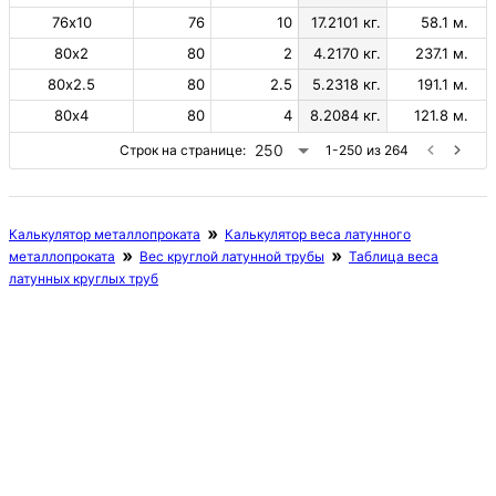
76х10
76
10
17.2101 кг.
58.1 м.
80х2
80
2
4.2170 кг.
237.1 м.
80х2.5
80
2.5
5.2318 кг.
191.1 м.
80х4
80
4
8.2084 кг.
121.8 м.
250
Строк на странице:
1-250 из 264
Калькулятор металлопроката
Калькулятор веса латунного
металлопроката
Вес круглой латунной трубы
Таблица веса
латунных круглых труб