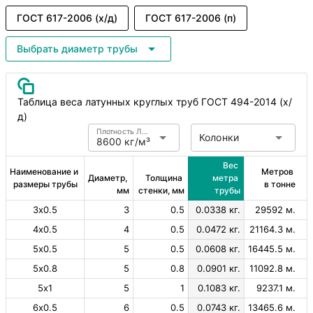
ГОСТ 617-2006 (х/д)
ГОСТ 617-2006 (п)
Выбрать диаметр трубы
Таблица веса латунных круглых труб ГОСТ 494-2014 (х/
д)
Плотность Латунь
Колонки
8600 кг/м³
Вес 
Наименование и 
Метров 
Диаметр, 
Толщина 
метра 
размеры трубы
в тонне
мм
стенки, мм
трубы
3х0.5
3
0.5
0.0338 кг.
29592 м.
4х0.5
4
0.5
0.0472 кг.
21164.3 м.
5х0.5
5
0.5
0.0608 кг.
16445.5 м.
5х0.8
5
0.8
0.0901 кг.
11092.8 м.
5х1
5
1
0.1083 кг.
9237.1 м.
6х0.5
6
0.5
0.0743 кг.
13465.6 м.