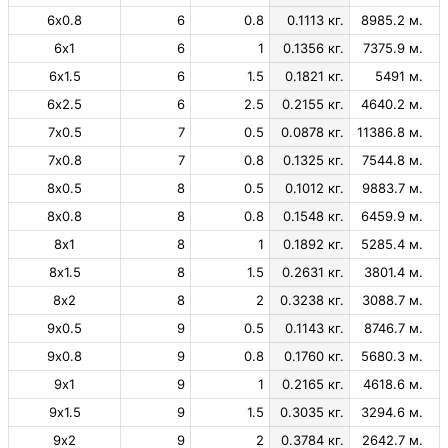
6х0.8
6
0.8
0.1113 кг.
8985.2 м.
6х1
6
1
0.1356 кг.
7375.9 м.
6х1.5
6
1.5
0.1821 кг.
5491 м.
6х2.5
6
2.5
0.2155 кг.
4640.2 м.
7х0.5
7
0.5
0.0878 кг.
11386.8 м.
7х0.8
7
0.8
0.1325 кг.
7544.8 м.
8х0.5
8
0.5
0.1012 кг.
9883.7 м.
8х0.8
8
0.8
0.1548 кг.
6459.9 м.
8х1
8
1
0.1892 кг.
5285.4 м.
8х1.5
8
1.5
0.2631 кг.
3801.4 м.
8х2
8
2
0.3238 кг.
3088.7 м.
9х0.5
9
0.5
0.1143 кг.
8746.7 м.
9х0.8
9
0.8
0.1760 кг.
5680.3 м.
9х1
9
1
0.2165 кг.
4618.6 м.
9х1.5
9
1.5
0.3035 кг.
3294.6 м.
9х2
9
2
0.3784 кг.
2642.7 м.