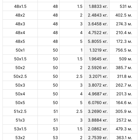
48х1.5
48
1.5
1.8833 кг.
531 м.
48х2
48
2
2.4843 кг.
402.5 м.
48х3
48
3
3.6458 кг.
274.3 м.
48х4
48
4
4.7522 кг.
210.4 м.
48х5
48
5
5.8055 кг.
172.3 м.
50х1
50
1
1.3219 кг.
756.5 м.
50х1.5
50
1.5
1.9645 кг.
509 м.
50х2
50
2
2.5926 кг.
385.7 м.
50х2.5
50
2.5
3.2071 кг.
311.8 м.
50х3
50
3
3.8072 кг.
262.7 м.
50х4
50
4
4.9687 кг.
201.3 м.
50х5
50
5
6.0760 кг.
164.6 м.
51х2.5
51
2.5
3.2690 кг.
305.9 м.
51х3
51
3
3.8884 кг.
257.2 м.
53х1.5
53
1.5
2.0862 кг.
479.3 м.
53х2
53
2
2.7539 кг.
363.1 м.