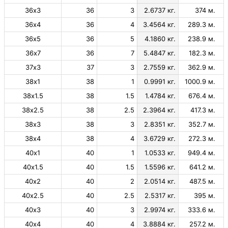
36х3
36
3
2.6737 кг.
374 м.
36х4
36
4
3.4564 кг.
289.3 м.
36х5
36
5
4.1860 кг.
238.9 м.
36х7
36
7
5.4847 кг.
182.3 м.
37х3
37
3
2.7559 кг.
362.9 м.
38х1
38
1
0.9991 кг.
1000.9 м.
38х1.5
38
1.5
1.4784 кг.
676.4 м.
38х2.5
38
2.5
2.3964 кг.
417.3 м.
38х3
38
3
2.8351 кг.
352.7 м.
38х4
38
4
3.6729 кг.
272.3 м.
40х1
40
1
1.0533 кг.
949.4 м.
40х1.5
40
1.5
1.5596 кг.
641.2 м.
40х2
40
2
2.0514 кг.
487.5 м.
40х2.5
40
2.5
2.5317 кг.
395 м.
40х3
40
3
2.9974 кг.
333.6 м.
40х4
40
4
3.8884 кг.
257.2 м.