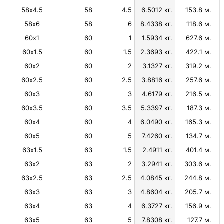
58х4.5
58
4.5
6.5012 кг.
153.8 м.
58х6
58
6
8.4338 кг.
118.6 м.
60х1
60
1
1.5934 кг.
627.6 м.
60х1.5
60
1.5
2.3693 кг.
422.1 м.
60х2
60
2
3.1327 кг.
319.2 м.
60х2.5
60
2.5
3.8816 кг.
257.6 м.
60х3
60
3
4.6179 кг.
216.5 м.
60х3.5
60
3.5
5.3397 кг.
187.3 м.
60х4
60
4
6.0490 кг.
165.3 м.
60х5
60
5
7.4260 кг.
134.7 м.
63х1.5
63
1.5
2.4911 кг.
401.4 м.
63х2
63
2
3.2941 кг.
303.6 м.
63х2.5
63
2.5
4.0845 кг.
244.8 м.
63х3
63
3
4.8604 кг.
205.7 м.
63х4
63
4
6.3727 кг.
156.9 м.
63х5
63
5
7.8308 кг.
127.7 м.