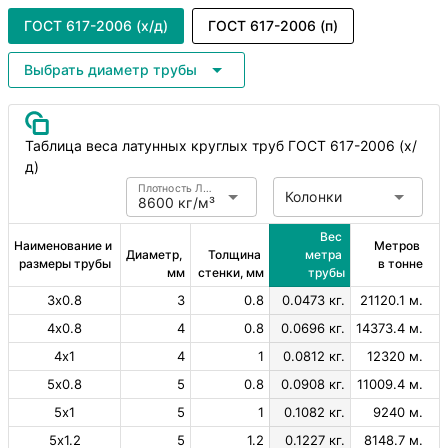
ГОСТ 617-2006 (х/д)
ГОСТ 617-2006 (п)
Выбрать диаметр трубы
Таблица веса латунных круглых труб ГОСТ 617-2006 (х/
д)
Плотность Латунь
Колонки
8600 кг/м³
Вес 
Наименование и 
Метров 
Диаметр, 
Толщина 
метра 
размеры трубы
в тонне
мм
стенки, мм
трубы
3х0.8
3
0.8
0.0473 кг.
21120.1 м.
4х0.8
4
0.8
0.0696 кг.
14373.4 м.
4х1
4
1
0.0812 кг.
12320 м.
5х0.8
5
0.8
0.0908 кг.
11009.4 м.
5х1
5
1
0.1082 кг.
9240 м.
5х1.2
5
1.2
0.1227 кг.
8148.7 м.