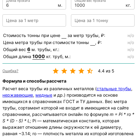
Длина проката
Общий вес проката
м.
кг.
Цена за 1 метр
Цена за 1 тонну
Стоимость тонны при цене
за метр трубы, ₽:
н/о
Цена метра трубы при стоимости тонны
, ₽:
н/о
6
Общий вес
м. трубы, кг.:
н/о
1000
Общая длина
кг. труб, м.:
н/о
4.4 из 5
Ошибка?
Формула и способы рассчета
Расчет веса трубы из различных металлов (
стальные трубы
,
нержавеющие
,
медные
и др.) производится на основе
имеющихся в справочниках ГОСТ и ТУ данных. Вес метра
трубы, сортамент которой не входит в имеющиеся на сайте
справочники, рассчитывается онлайн по формуле
m = Pi * ro *
S * (D - S) * L;
Pi — математическая константа, которая
выражает отношение длины окружности к её диаметру,
равная ~3.14; ro — плотность металла из которой изготовлена