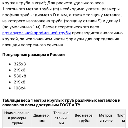
круглая труба в кг/м³; Для расчета удельного веса
1 погонного метра трубы (m) необходимо указать размеры
профиля трубы: диаметр D в мм, а также толщину металла,
из которого изготовлена труба (толщину стенки S) и длину L
(по умолчанию 1 м). Расчет теоретического веса
прямоугольной профильной трубы
производится аналогично
круглой, за исключением части формулы для определения
площади поперечного сечения.
Популярные размеры в России
325х8
219х6
530х8
219х8
108х4
Таблицы веса 1 метра круглых труб различных металлов и
сплавов по всем доступным ГОСТ и ТУ
Наименование 
Толщина 
Диаметр, 
Вес метра 
Метров 
Плотно
и размеры 
стенки, 
мм
трубы
в тонне
кг/
трубы
мм