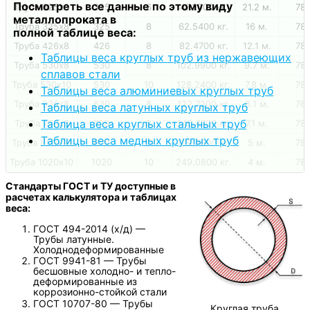
Посмотреть все данные по этому виду
Труба 325х6
325
6
47.2000 кг.
21.2 м.
78
металлопроката в
Труба 325х8
325
8
62.5400 кг.
16 м.
78
полной таблице веса:
Труба 426х8
426
8
82.4700 кг.
12.1 м.
78
Таблицы веса круглых труб из нержавеющих
Труба 530х8
530
8
102.9900 кг.
9.7 м.
78
сплавов стали
Труба 530х10
530
10
128.2400 кг.
7.8 м.
78
Таблицы веса алюминиевых круглых труб
Труба 630х8
630
8
122.7200 кг.
8.1 м.
78
Таблицы веса латунных круглых труб
Таблица веса круглых стальных труб
Труба 720х8
720
8
140.4700 кг.
7.1 м.
78
Таблицы веса медных круглых труб
Труба 820х10
820
10
199.7600 кг.
5 м.
78
Труба 1020х10
1020
10
249.0800 кг.
4 м.
78
Стандарты ГОСТ и ТУ доступные в
расчетах калькулятора и таблицах
веса:
ГОСТ 494-2014 (х/д) —
Трубы латунные.
Холоднодеформированные
ГОСТ 9941-81 — Трубы
бесшовные холодно- и тепло-
деформированные из
коррозионно-стойкой стали
ГОСТ 10707-80 — Трубы
Круглая труба