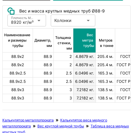
Вес и масса круглых медных труб Ø88-9
Плотность Медь
Колонки
8920 кг/м³
Наименование 
Вес 
Толщина 
и размеры 
Диаметр, 
метра 
Метров 
стенки, 
трубы
мм
трубы
в тонне
мм
88.9х2
88.9
2
4.8679 кг.
205.4 м.
ГОСТ 
88.9х2
88.9
2
4.8679 кг.
205.4 м.
ГОСТ Р 
88.9х2.5
88.9
2.5
6.0496 кг.
165.3 м.
ГОСТ 
88.9х2.5
88.9
2.5
6.0496 кг.
165.3 м.
ГОСТ Р 
88.9х3
88.9
3
7.2182 кг.
138.5 м.
ГОСТ 
88.9х3
88.9
3
7.2182 кг.
138.5 м.
ГОСТ Р 
Калькулятор металлопроката
Калькулятор веса медного
металлопроката
Вес круглой медной трубы
Таблица веса медных
круглых труб