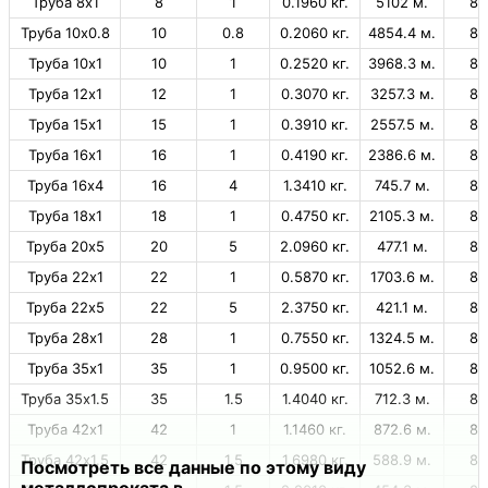
Труба 8х1
8
1
0.1960 кг.
5102 м.
89
Труба 10х0.8
10
0.8
0.2060 кг.
4854.4 м.
89
Труба 10х1
10
1
0.2520 кг.
3968.3 м.
89
Труба 12х1
12
1
0.3070 кг.
3257.3 м.
89
Труба 15х1
15
1
0.3910 кг.
2557.5 м.
89
Труба 16х1
16
1
0.4190 кг.
2386.6 м.
89
Труба 16х4
16
4
1.3410 кг.
745.7 м.
89
Труба 18х1
18
1
0.4750 кг.
2105.3 м.
89
Труба 20х5
20
5
2.0960 кг.
477.1 м.
89
Труба 22х1
22
1
0.5870 кг.
1703.6 м.
89
Труба 22х5
22
5
2.3750 кг.
421.1 м.
89
Труба 28х1
28
1
0.7550 кг.
1324.5 м.
89
Труба 35х1
35
1
0.9500 кг.
1052.6 м.
89
Труба 35х1.5
35
1.5
1.4040 кг.
712.3 м.
89
Труба 42х1
42
1
1.1460 кг.
872.6 м.
89
Труба 42х1.5
42
1.5
1.6980 кг.
588.9 м.
89
Посмотреть все данные по этому виду
металлопроката в