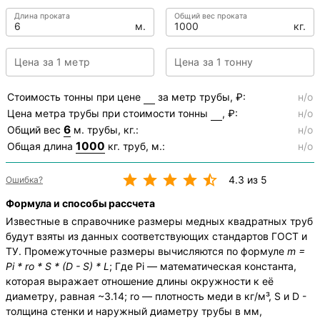
Длина проката
Общий вес проката
м.
кг.
Цена за 1 метр
Цена за 1 тонну
Стоимость тонны при цене
за метр трубы, ₽:
н/о
Цена метра трубы при стоимости тонны
, ₽:
н/о
6
Общий вес
м. трубы, кг.:
н/о
1000
Общая длина
кг. труб, м.:
н/о
4.3 из 5
Ошибка?
Формула и способы рассчета
Известные в справочнике размеры медных квадратных труб
будут взяты из данных соответствующих стандартов ГОСТ и
ТУ. Промежуточные размеры вычисляются по формуле
m =
Pi * ro * S * (D - S) * L
; Где Pi — математическая константа,
которая выражает отношение длины окружности к её
диаметру, равная ~3.14; ro — плотность меди в кг/м³, S и D -
толщина стенки и наружный диаметру трубы в мм,