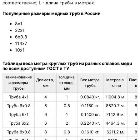
соответственно; L - длина трубы в метрах.
Популярные размеры медных труб в России
8х1
22х1
6х0.8
114х7
10х1
Таблицы веса метра круглых труб из разных сплавов меди
по всем доступным ГОСТ и ТУ
Наименование 
Толщина 
Диаметр, 
Вес метра 
Метров в 
Плотн
и размеры 
стенки, 
мм
трубы
тонне
кг
трубы
мм
Труба 4х1
4
1
0.0840 кг.
11904.8 м.
89
Труба 6х0.8
6
0.8
0.1160 кг.
8620.7 м.
89
Труба 6х1
6
1
0.1400 кг.
7142.9 м.
89
Труба 6х2
6
2
0.2240 кг.
4464.3 м.
89
Труба 8х0.8
8
0.8
0.1610 кг.
6211.2 м.
89