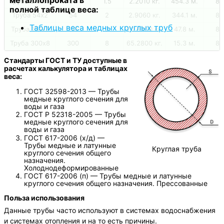
Труба 54х1.5
54
1.5
2.2010 кг.
454.3 м.
89
полной таблице веса:
Труба 54х2
54
2
2.9060 кг.
344.1 м.
89
Таблицы веса медных круглых труб
Труба 114х7
114
7
20.9300 кг.
47.8 м.
89
Труба 300х8
300
8
65.2800 кг.
15.3 м.
89
Стандарты ГОСТ и ТУ доступные в
расчетах калькулятора и таблицах
веса:
ГОСТ 32598-2013 — Трубы
медные круглого сечения для
воды и газа
ГОСТ Р 52318-2005 — Трубы
медные круглого сечения для
воды и газа
ГОСТ 617-2006 (х/д) —
Трубы медные и латунные
Круглая труба
круглого сечения общего
назначения.
Холоднодеформированные
ГОСТ 617-2006 (п) — Трубы медные и латунные
круглого сечения общего назначения. Прессованные
Польза использования
Данные трубы часто используют в системах водоснабжения
и системах отопления и на то есть причины.