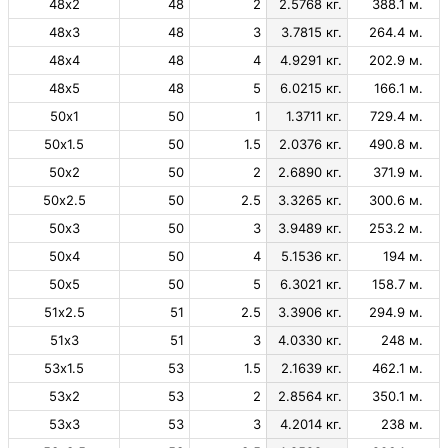
48х2
48
2
2.5768 кг.
388.1 м.
48х3
48
3
3.7815 кг.
264.4 м.
48х4
48
4
4.9291 кг.
202.9 м.
48х5
48
5
6.0215 кг.
166.1 м.
50х1
50
1
1.3711 кг.
729.4 м.
50х1.5
50
1.5
2.0376 кг.
490.8 м.
50х2
50
2
2.6890 кг.
371.9 м.
50х2.5
50
2.5
3.3265 кг.
300.6 м.
50х3
50
3
3.9489 кг.
253.2 м.
50х4
50
4
5.1536 кг.
194 м.
50х5
50
5
6.3021 кг.
158.7 м.
51х2.5
51
2.5
3.3906 кг.
294.9 м.
51х3
51
3
4.0330 кг.
248 м.
53х1.5
53
1.5
2.1639 кг.
462.1 м.
53х2
53
2
2.8564 кг.
350.1 м.
53х3
53
3
4.2014 кг.
238 м.