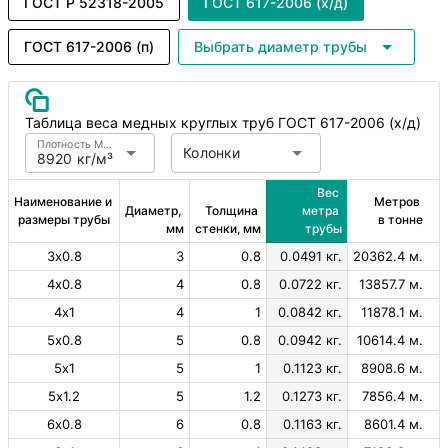
ГОСТ Р 52318-2005
ГОСТ 617-2006 (х/д)
ГОСТ 617-2006 (п)
Выбрать диаметр трубы
Таблица веса медных круглых труб ГОСТ 617-2006 (х/д)
Плотность Медь
Колонки
8920 кг/м³
Вес 
Наименование и 
Метров 
Диаметр, 
Толщина 
метра 
размеры трубы
в тонне
мм
стенки, мм
трубы
3х0.8
3
0.8
0.0491 кг.
20362.4 м.
4х0.8
4
0.8
0.0722 кг.
13857.7 м.
4х1
4
1
0.0842 кг.
11878.1 м.
5х0.8
5
0.8
0.0942 кг.
10614.4 м.
5х1
5
1
0.1123 кг.
8908.6 м.
5х1.2
5
1.2
0.1273 кг.
7856.4 м.
6х0.8
6
0.8
0.1163 кг.
8601.4 м.