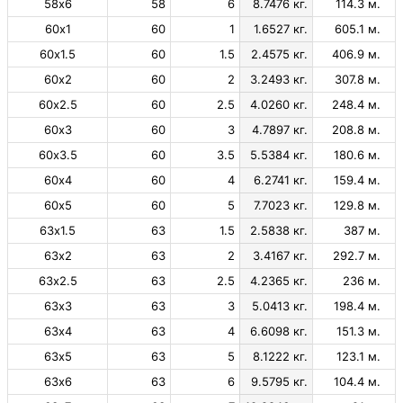
58х6
58
6
8.7476 кг.
114.3 м.
60х1
60
1
1.6527 кг.
605.1 м.
60х1.5
60
1.5
2.4575 кг.
406.9 м.
60х2
60
2
3.2493 кг.
307.8 м.
60х2.5
60
2.5
4.0260 кг.
248.4 м.
60х3
60
3
4.7897 кг.
208.8 м.
60х3.5
60
3.5
5.5384 кг.
180.6 м.
60х4
60
4
6.2741 кг.
159.4 м.
60х5
60
5
7.7023 кг.
129.8 м.
63х1.5
63
1.5
2.5838 кг.
387 м.
63х2
63
2
3.4167 кг.
292.7 м.
63х2.5
63
2.5
4.2365 кг.
236 м.
63х3
63
3
5.0413 кг.
198.4 м.
63х4
63
4
6.6098 кг.
151.3 м.
63х5
63
5
8.1222 кг.
123.1 м.
63х6
63
6
9.5795 кг.
104.4 м.