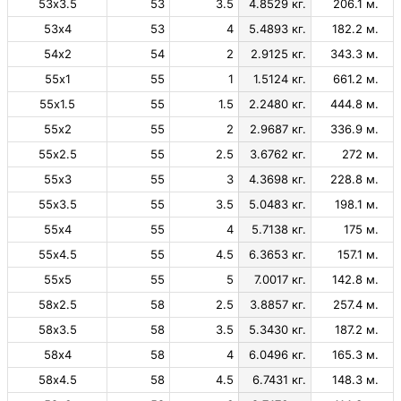
53х3.5
53
3.5
4.8529 кг.
206.1 м.
53х4
53
4
5.4893 кг.
182.2 м.
54х2
54
2
2.9125 кг.
343.3 м.
55х1
55
1
1.5124 кг.
661.2 м.
55х1.5
55
1.5
2.2480 кг.
444.8 м.
55х2
55
2
2.9687 кг.
336.9 м.
55х2.5
55
2.5
3.6762 кг.
272 м.
55х3
55
3
4.3698 кг.
228.8 м.
55х3.5
55
3.5
5.0483 кг.
198.1 м.
55х4
55
4
5.7138 кг.
175 м.
55х4.5
55
4.5
6.3653 кг.
157.1 м.
55х5
55
5
7.0017 кг.
142.8 м.
58х2.5
58
2.5
3.8857 кг.
257.4 м.
58х3.5
58
3.5
5.3430 кг.
187.2 м.
58х4
58
4
6.0496 кг.
165.3 м.
58х4.5
58
4.5
6.7431 кг.
148.3 м.