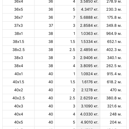
36х4
36
4
3.5850 кг.
278.9 м.
36х5
36
5
4.3417 кг.
230.3 м.
36х7
36
7
5.6888 кг.
175.8 м.
37х3
37
3
2.8584 кг.
349.8 м.
38х1
38
1
1.0363 кг.
964.9 м.
38х1.5
38
1.5
1.5334 кг.
652.1 м.
38х2.5
38
2.5
2.4856 кг.
402.3 м.
38х3
38
3
2.9406 кг.
340.1 м.
38х4
38
4
3.8095 кг.
262.5 м.
40х1
40
1
1.0924 кг.
915.4 м.
40х1.5
40
1.5
1.6176 кг.
618.2 м.
40х2
40
2
2.1278 кг.
470 м.
40х2.5
40
2.5
2.6259 кг.
380.8 м.
40х3
40
3
3.1090 кг.
321.6 м.
40х4
40
4
4.0330 кг.
248 м.
40х5
40
5
4.9010 кг.
204 м.