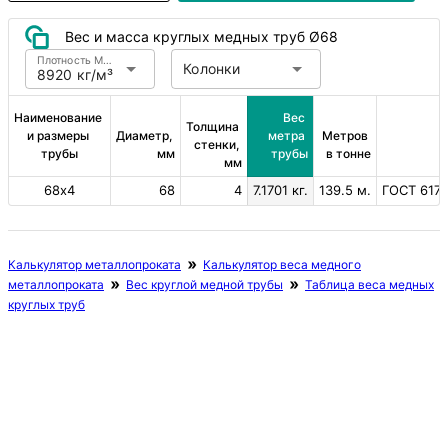
Вес и масса круглых медных труб Ø68
Плотность Медь
Колонки
8920 кг/м³
Наименование 
Вес 
Толщина 
и размеры 
Диаметр, 
метра 
Метров 
стенки, 
трубы
мм
трубы
в тонне
мм
68х4
68
4
7.1701 кг.
139.5 м.
ГОСТ 617-
Калькулятор металлопроката
Калькулятор веса медного
металлопроката
Вес круглой медной трубы
Таблица веса медных
круглых труб