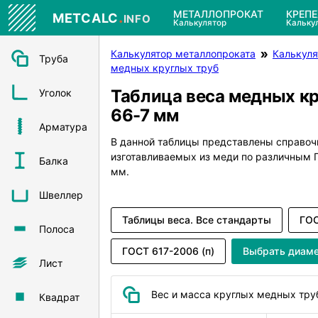
.
МЕТАЛЛОПРОКАТ
КРЕП
METCALC
INFO
Калькулятор
Кальку
Калькулятор металлопроката
Калькуля
Труба
медных круглых труб
Таблица веса медных к
Уголок
66-7 мм
Арматура
В данной таблицы представлены справоч
изготавливаемых из меди по различным
Балка
мм.
Швеллер
Таблицы веса. Все стандарты
ГОС
Полоса
ГОСТ 617-2006 (п)
Выбрать диам
Лист
Вес и масса круглых медных тру
Квадрат