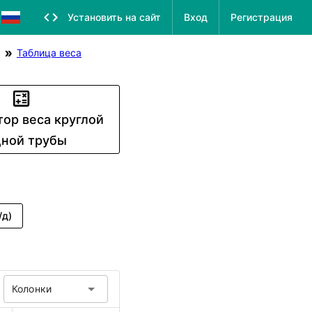
Установить на сайт
Вход
Регистрация
Таблица веса
тор веса круглой
ной трубы
/д)
Колонки