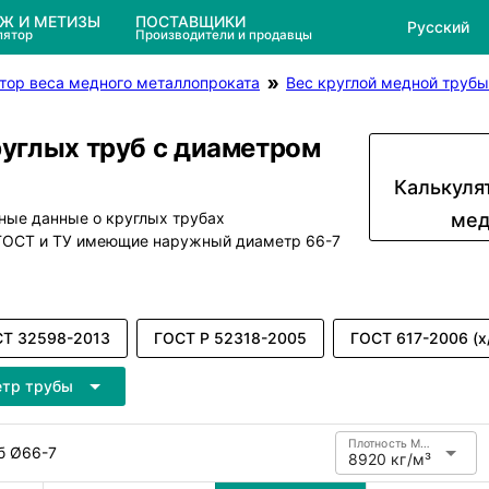
ЕЖ И МЕТИЗЫ
ПОСТАВЩИКИ
Русский
лятор
Производители и продавцы
тор веса медного металлопроката
Вес круглой медной трубы
руглых труб с диаметром
Калькуля
ные данные о круглых трубах
мед
 ГОСТ и ТУ имеющие наружный диаметр 66-7
Т 32598-2013
ГОСТ Р 52318-2005
ГОСТ 617-2006 (х
етр трубы
Плотность Медь
б Ø66-7
8920 кг/м³