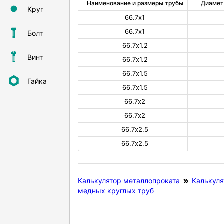
Наименование и размеры трубы
Диамет
Круг
66.7х1
66.7х1
Болт
66.7х1.2
Винт
66.7х1.2
66.7х1.5
Гайка
66.7х1.5
66.7х2
66.7х2
66.7х2.5
66.7х2.5
Калькулятор металлопроката
Калькуля
медных круглых труб