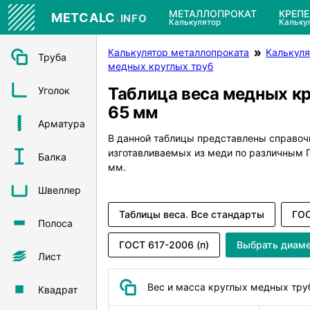
.
МЕТАЛЛОПРОКАТ
КРЕП
METCALC
INFO
Калькулятор
Кальку
Калькулятор металлопроката
Калькуля
Труба
медных круглых труб
Таблица веса медных к
Уголок
65 мм
Арматура
В данной таблицы представлены справоч
изготавливаемых из меди по различным
Балка
мм.
Швеллер
Таблицы веса. Все стандарты
ГОС
Полоса
ГОСТ 617-2006 (п)
Выбрать диам
Лист
Вес и масса круглых медных тру
Квадрат