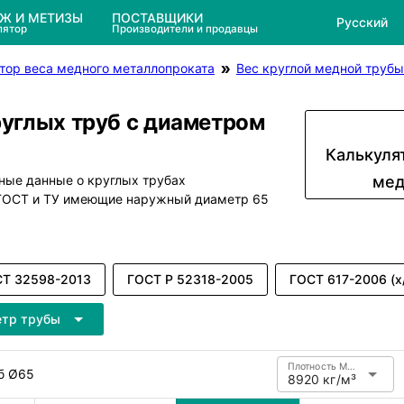
ЕЖ И МЕТИЗЫ
ПОСТАВЩИКИ
Русский
лятор
Производители и продавцы
тор веса медного металлопроката
Вес круглой медной трубы
руглых труб с диаметром
Калькуля
ные данные о круглых трубах
мед
 ГОСТ и ТУ имеющие наружный диаметр 65
Т 32598-2013
ГОСТ Р 52318-2005
ГОСТ 617-2006 (х
етр трубы
Плотность Медь
б Ø65
8920 кг/м³