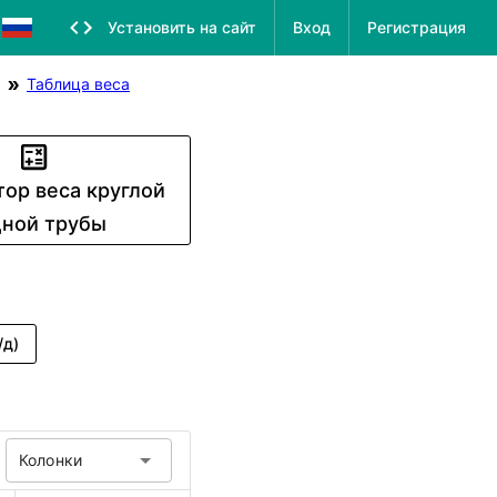
Установить на сайт
Вход
Регистрация
Таблица веса
тор веса круглой
ной трубы
/д)
Колонки