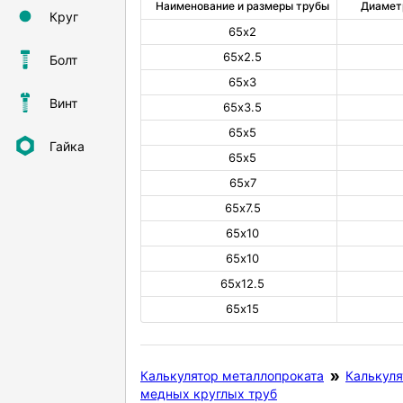
Наименование и размеры трубы
Диамет
Круг
65х2
65х2.5
Болт
65х3
Винт
65х3.5
65х5
Гайка
65х5
65х7
65х7.5
65х10
65х10
65х12.5
65х15
Калькулятор металлопроката
Калькуля
медных круглых труб