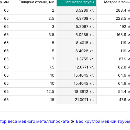
р, мм
Толщина стенки, мм
Вес метра трубы
Метров в тонн
65
2
3.5289 кг.
283.4 м
65
2.5
4.3768 кг.
228.5 м
65
3
5.2097 кг.
192 м
65
3.5
6.0285 кг.
165.9 м
65
5
8.4018 кг.
119 м
65
5
8.4028 кг.
119 м
65
7
11.3755 кг.
87.9 м
65
7.5
12.0771 кг.
82.8 м
65
10
15.4045 кг.
64.9 м
65
10
15.4045 кг.
64.9 м
65
12.5
18.3812 кг.
54.4 м
65
15
21.0071 кг.
47.6 м
тор веса медного металлопроката
Вес круглой медной трубы