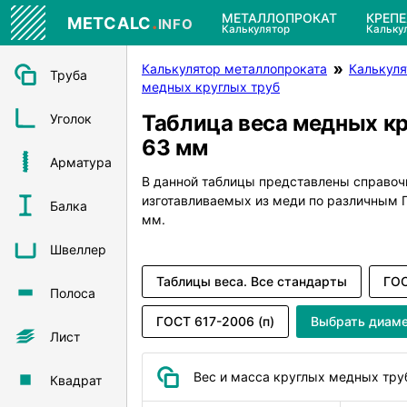
.
МЕТАЛЛОПРОКАТ
КРЕП
METCALC
INFO
Калькулятор
Кальку
Калькулятор металлопроката
Калькуля
Труба
медных круглых труб
Таблица веса медных к
Уголок
63 мм
Арматура
В данной таблицы представлены справоч
изготавливаемых из меди по различным
Балка
мм.
Швеллер
Таблицы веса. Все стандарты
ГОС
Полоса
ГОСТ 617-2006 (п)
Выбрать диам
Лист
Вес и масса круглых медных тру
Квадрат