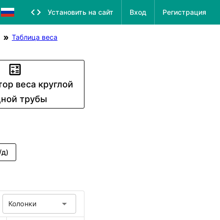
Установить на сайт
Вход
Регистрация
Таблица веса
тор веса круглой
ной трубы
/д)
Колонки