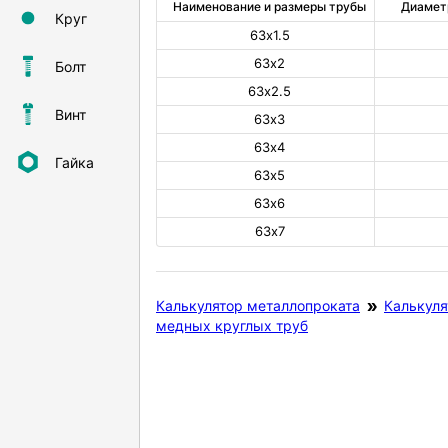
Наименование и размеры трубы
Диамет
Круг
63х1.5
63х2
Болт
63х2.5
Винт
63х3
63х4
Гайка
63х5
63х6
63х7
Калькулятор металлопроката
Калькуля
медных круглых труб