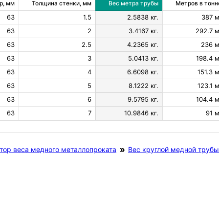
р, мм
Толщина стенки, мм
Вес метра трубы
Метров в тонн
63
1.5
2.5838 кг.
387 м
63
2
3.4167 кг.
292.7 м
63
2.5
4.2365 кг.
236 м
63
3
5.0413 кг.
198.4 м
63
4
6.6098 кг.
151.3 м
63
5
8.1222 кг.
123.1 м
63
6
9.5795 кг.
104.4 м
63
7
10.9846 кг.
91 м
тор веса медного металлопроката
Вес круглой медной трубы