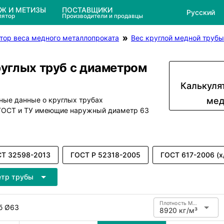
ЕЖ И МЕТИЗЫ
ПОСТАВЩИКИ
Русский
лятор
Производители и продавцы
тор веса медного металлопроката
Вес круглой медной трубы
руглых труб с диаметром
Калькуля
ные данные о круглых трубах
мед
 ГОСТ и ТУ имеющие наружный диаметр 63
Т 32598-2013
ГОСТ Р 52318-2005
ГОСТ 617-2006 (х
етр трубы
Плотность Медь
б Ø63
8920 кг/м³