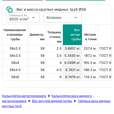
Вес и масса круглых медных труб Ø58
Плотность Медь
Колонки
8920 кг/м³
Наименование 
Вес 
Толщина 
и размеры 
Диаметр, 
метра 
Метров 
стенки, 
трубы
мм
трубы
в тонне
мм
58х2.5
58
2.5
3.8857 кг.
257.4 м.
ГОСТ 617
58х3.5
58
3.5
5.3430 кг.
187.2 м.
ГОСТ 617
58х4
58
4
6.0496 кг.
165.3 м.
ГОСТ 617
58х4.5
58
4.5
6.7431 кг.
148.3 м.
ГОСТ 617
58х6
58
6
8.7476 кг.
114.3 м.
ГОСТ 617
Калькулятор металлопроката
Калькулятор веса медного
металлопроката
Вес круглой медной трубы
Таблица веса медных
круглых труб