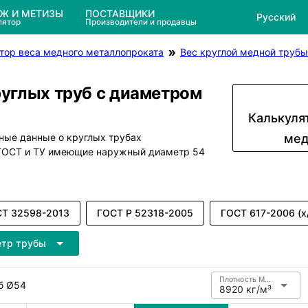
ЕЖ И МЕТИЗЫ
ПОСТАВЩИКИ
Русский
лятор
Производители и продавцы
тор веса медного металлопроката
Вес круглой медной трубы
руглых труб с диаметром
Калькуля
ные данные о круглых трубах
мед
 ГОСТ и ТУ имеющие наружный диаметр 54
Т 32598-2013
ГОСТ Р 52318-2005
ГОСТ 617-2006 (х
етр трубы
Плотность Медь
б Ø54
8920 кг/м³