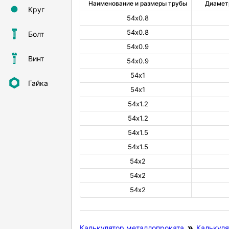
Наименование и размеры трубы
Диамет
Круг
54х0.8
54х0.8
Болт
54х0.9
Винт
54х0.9
54х1
Гайка
54х1
54х1.2
54х1.2
54х1.5
54х1.5
54х2
54х2
54х2
Калькулятор металлопроката
Калькуля