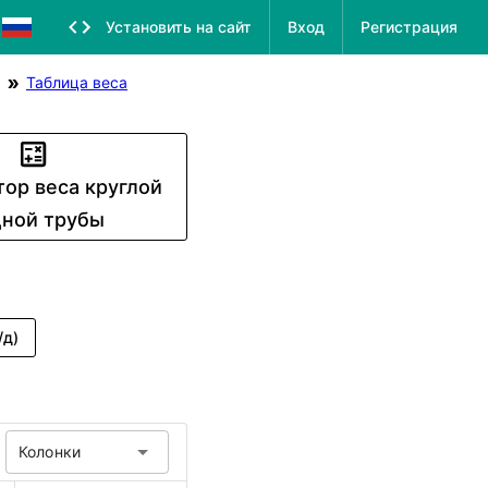
Установить на сайт
Вход
Регистрация
Таблица веса
тор веса круглой
ной трубы
/д)
Колонки