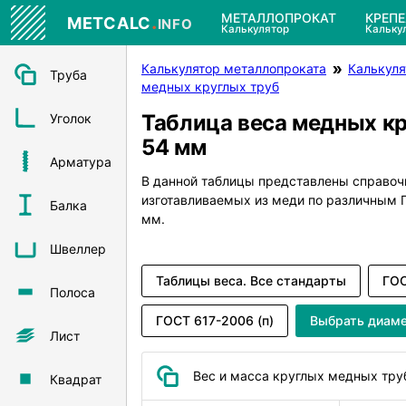
.
МЕТАЛЛОПРОКАТ
КРЕП
METCALC
INFO
Калькулятор
Кальку
Калькулятор металлопроката
Калькуля
Труба
медных круглых труб
Таблица веса медных к
Уголок
54 мм
Арматура
В данной таблицы представлены справоч
изготавливаемых из меди по различным
Балка
мм.
Швеллер
Таблицы веса. Все стандарты
ГОС
Полоса
ГОСТ 617-2006 (п)
Выбрать диам
Лист
Вес и масса круглых медных тру
Квадрат