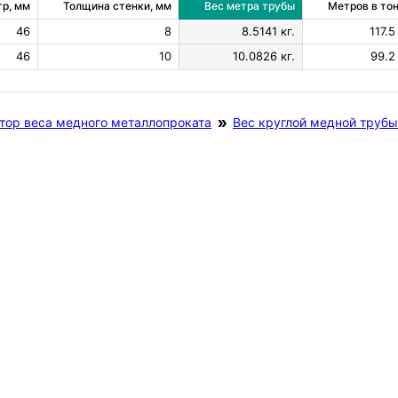
р, мм
Толщина стенки, мм
Вес метра трубы
Метров в то
46
8
8.5141 кг.
117.5
46
10
10.0826 кг.
99.2
тор веса медного металлопроката
Вес круглой медной трубы