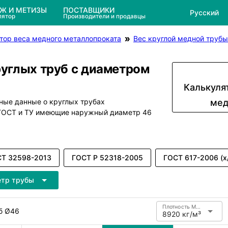
ЕЖ И МЕТИЗЫ
ПОСТАВЩИКИ
Русский
лятор
Производители и продавцы
тор веса медного металлопроката
Вес круглой медной трубы
руглых труб с диаметром
Калькуля
ные данные о круглых трубах
мед
 ГОСТ и ТУ имеющие наружный диаметр 46
Т 32598-2013
ГОСТ Р 52318-2005
ГОСТ 617-2006 (х
етр трубы
Плотность Медь
б Ø46
8920 кг/м³