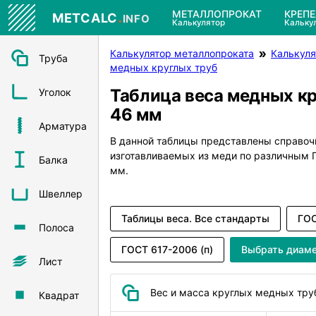
.
МЕТАЛЛОПРОКАТ
КРЕП
METCALC
INFO
Калькулятор
Кальку
Калькулятор металлопроката
Калькуля
Труба
медных круглых труб
Таблица веса медных к
Уголок
46 мм
Арматура
В данной таблицы представлены справоч
изготавливаемых из меди по различным
Балка
мм.
Швеллер
Таблицы веса. Все стандарты
ГОС
Полоса
ГОСТ 617-2006 (п)
Выбрать диам
Лист
Вес и масса круглых медных тру
Квадрат