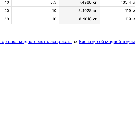
40
8.5
7.4988 кг.
133.4 м
40
10
8.4028 кг.
119 м
40
10
8.4018 кг.
119 м
тор веса медного металлопроката
Вес круглой медной трубы