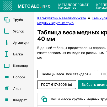
.
МЕТАЛЛОПРОКАТ
КРЕП
METCALC
INFO
Калькулятор
Кальку
Калькулятор металлопроката
Калькуля
Труба
медных круглых труб
Таблица веса медных к
Уголок
40 мм
Арматура
В данной таблицы представлены справоч
изготавливаемых из меди по различным
Балка
мм.
Швеллер
Таблицы веса. Все стандарты
ГОС
Полоса
ГОСТ 617-2006 (п)
Выбрать диам
Лист
Вес и масса круглых медных тру
Квадрат