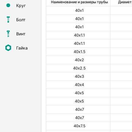
Наименование и размеры трубы
Диамет
Круг
40х1
40х1
Болт
40х1
Винт
40х1.1
40х1.1
Гайка
40х1.5
40х2
40х2.5
40х3
40х4
40х5
40х5
40х7
40х7
40х7.5