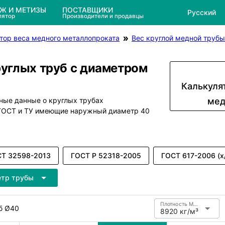
ЕЖ И МЕТИЗЫ
ПОСТАВЩИКИ
Русский
лятор
Производители и продавцы
тор веса медного металлопроката
Вес круглой медной трубы
руглых труб с диаметром
Калькуля
ные данные о круглых трубах
мед
 ГОСТ и ТУ имеющие наружный диаметр 40
Т 32598-2013
ГОСТ Р 52318-2005
ГОСТ 617-2006 (х
етр трубы
Плотность Медь
б Ø40
8920 кг/м³