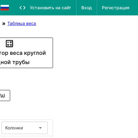
Установить на сайт
Вход
Регистрация
Таблица веса
тор веса круглой
ной трубы
/д)
Колонки