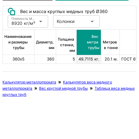
Вес и масса круглых медных труб Ø360
Плотность Медь
Колонки
8920 кг/м³
Наименование 
Вес 
Толщина 
и размеры 
Диаметр, 
метра 
Метров 
стенки, 
трубы
мм
трубы
в тонне
мм
360х5
360
5
49.7115 кг.
20.1 м.
ГОСТ 617
Калькулятор металлопроката
Калькулятор веса медного
металлопроката
Вес круглой медной трубы
Таблица веса медных
круглых труб