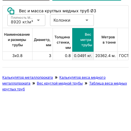
Вес и масса круглых медных труб Ø3
Плотность Медь
Колонки
8920 кг/м³
Наименование 
Вес 
Толщина 
Метров 
и размеры 
Диаметр, 
метра 
стенки, 
в тонне
трубы
мм
трубы
мм
3х0.8
3
0.8
0.0491 кг.
20362.4 м.
ГОСТ 
Калькулятор металлопроката
Калькулятор веса медного
металлопроката
Вес круглой медной трубы
Таблица веса медных
круглых труб