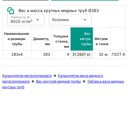
Вес и масса круглых медных труб Ø283
Плотность Медь
Колонки
8920 кг/м³
Наименование 
Вес 
Толщина 
и размеры 
Диаметр, 
метра 
Метров 
стенки, 
трубы
мм
трубы
в тонне
мм
283х4
283
4
31.2601 кг.
32 м.
ГОСТ 617
Калькулятор металлопроката
Калькулятор веса медного
металлопроката
Вес круглой медной трубы
Таблица веса медных
круглых труб