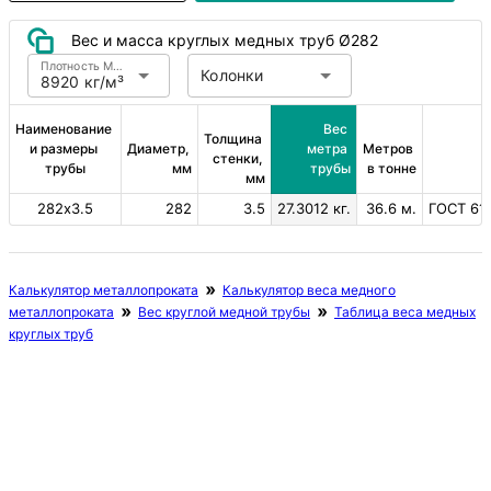
Вес и масса круглых медных труб Ø282
Плотность Медь
Колонки
8920 кг/м³
Наименование 
Вес 
Толщина 
и размеры 
Диаметр, 
метра 
Метров 
стенки, 
трубы
мм
трубы
в тонне
мм
282х3.5
282
3.5
27.3012 кг.
36.6 м.
ГОСТ 617
Калькулятор металлопроката
Калькулятор веса медного
металлопроката
Вес круглой медной трубы
Таблица веса медных
круглых труб