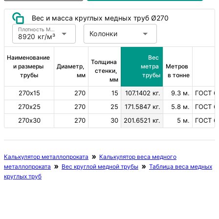
Вес и масса круглых медных труб Ø270
Плотность Медь
Колонки
8920 кг/м³
Наименование 
Вес 
Толщина 
и размеры 
Диаметр, 
метра 
Метров 
стенки, 
трубы
мм
трубы
в тонне
мм
270х15
270
15
107.1402 кг.
9.3 м.
ГОСТ 61
270х25
270
25
171.5847 кг.
5.8 м.
ГОСТ 61
270х30
270
30
201.6521 кг.
5 м.
ГОСТ 61
Калькулятор металлопроката
Калькулятор веса медного
металлопроката
Вес круглой медной трубы
Таблица веса медных
круглых труб