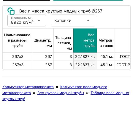
Вес и масса круглых медных труб Ø267
Плотность Медь
Колонки
8920 кг/м³
Наименование 
Вес 
Толщина 
и размеры 
Диаметр, 
метра 
Метров 
стенки, 
трубы
мм
трубы
в тонне
мм
267х3
267
3
22.1827 кг.
45.1 м.
ГОСТ 
267х3
267
3
22.1827 кг.
45.1 м.
ГОСТ Р 
Калькулятор металлопроката
Калькулятор веса медного
металлопроката
Вес круглой медной трубы
Таблица веса медных
круглых труб