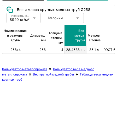
Вес и масса круглых медных труб Ø258
Плотность Медь
Колонки
8920 кг/м³
Наименование 
Вес 
Толщина 
и размеры 
Диаметр, 
метра 
Метров 
стенки, 
трубы
мм
трубы
в тонне
мм
258х4
258
4
28.4538 кг.
35.1 м.
ГОСТ 61
Калькулятор металлопроката
Калькулятор веса медного
металлопроката
Вес круглой медной трубы
Таблица веса медных
круглых труб