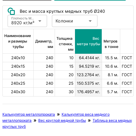
Вес и масса круглых медных труб Ø240
Плотность Медь
Колонки
8920 кг/м³
Наименование 
Толщина 
Вес 
и размеры 
Диаметр, 
Метров 
стенки, 
метра трубы
трубы
мм
в тонне
мм
240х10
240
10
64.4144 кг.
15.5 м.
ГОСТ 6
240х15
240
15
94.5219 кг.
10.6 м.
ГОСТ 6
240х20
240
20
123.2764 кг.
8.1 м.
ГОСТ 6
240х25
240
25
150.5375 кг.
6.6 м.
ГОСТ 6
240х30
240
30
176.4957 кг.
5.7 м.
ГОСТ 6
Калькулятор металлопроката
Калькулятор веса медного
металлопроката
Вес круглой медной трубы
Таблица веса медных
круглых труб