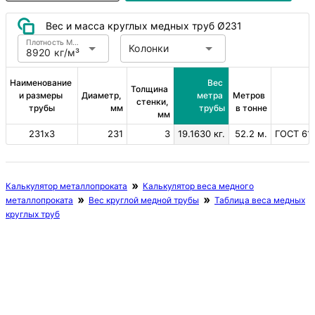
Вес и масса круглых медных труб Ø231
Плотность Медь
Колонки
8920 кг/м³
Наименование 
Вес 
Толщина 
и размеры 
Диаметр, 
метра 
Метров 
стенки, 
трубы
мм
трубы
в тонне
мм
231х3
231
3
19.1630 кг.
52.2 м.
ГОСТ 617
Калькулятор металлопроката
Калькулятор веса медного
металлопроката
Вес круглой медной трубы
Таблица веса медных
круглых труб