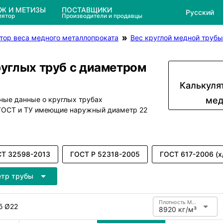
ЕЖ И МЕТИЗЫ
ПОСТАВЩИКИ
Русский
лятор
Производители и продавцы
тор веса медного металлопроката
Вес круглой медной трубы
руглых труб с диаметром
Калькуля
ные данные о круглых трубах
мед
 ГОСТ и ТУ имеющие наружный диаметр 22
Т 32598-2013
ГОСТ Р 52318-2005
ГОСТ 617-2006 (х
етр трубы
Плотность Медь
б Ø22
8920 кг/м³