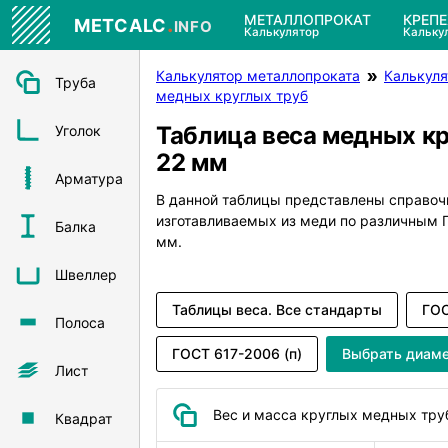
.
МЕТАЛЛОПРОКАТ
КРЕП
METCALC
INFO
Калькулятор
Кальку
Калькулятор металлопроката
Калькуля
Труба
медных круглых труб
Таблица веса медных к
Уголок
22 мм
Арматура
В данной таблицы представлены справоч
изготавливаемых из меди по различным
Балка
мм.
Швеллер
Таблицы веса. Все стандарты
ГОС
Полоса
ГОСТ 617-2006 (п)
Выбрать диам
Лист
Вес и масса круглых медных тру
Квадрат