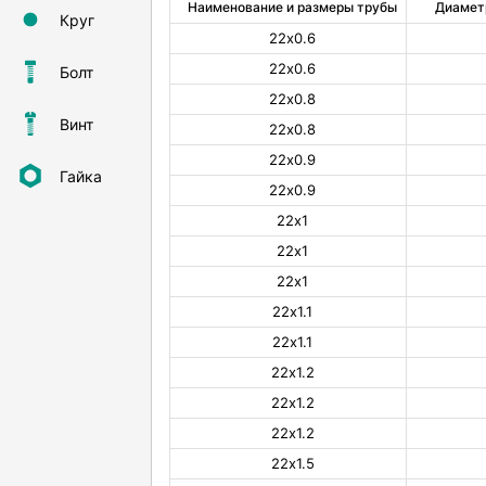
Наименование и размеры трубы
Диамет
Круг
22х0.6
22х0.6
Болт
22х0.8
Винт
22х0.8
22х0.9
Гайка
22х0.9
22х1
22х1
22х1
22х1.1
22х1.1
22х1.2
22х1.2
22х1.2
22х1.5