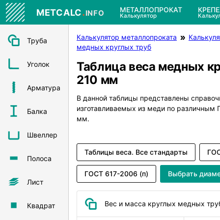
.
МЕТАЛЛОПРОКАТ
КРЕП
METCALC
INFO
Калькулятор
Кальку
Калькулятор металлопроката
Калькуля
Труба
медных круглых труб
Таблица веса медных к
Уголок
210 мм
Арматура
В данной таблицы представлены справоч
изготавливаемых из меди по различным
Балка
мм.
Швеллер
Таблицы веса. Все стандарты
ГОС
Полоса
ГОСТ 617-2006 (п)
Выбрать диам
Лист
Вес и масса круглых медных тру
Квадрат