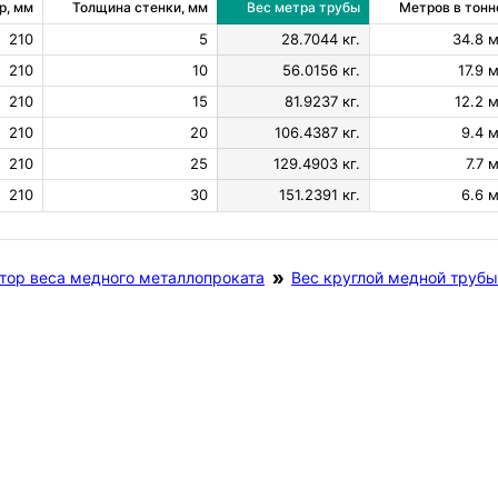
р, мм
Толщина стенки, мм
Вес метра трубы
Метров в тонн
210
5
28.7044 кг.
34.8 м
210
10
56.0156 кг.
17.9 м
210
15
81.9237 кг.
12.2 м
210
20
106.4387 кг.
9.4 м
210
25
129.4903 кг.
7.7 м
210
30
151.2391 кг.
6.6 м
тор веса медного металлопроката
Вес круглой медной трубы