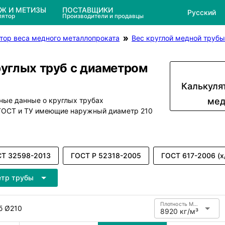
ЕЖ И МЕТИЗЫ
ПОСТАВЩИКИ
Русский
лятор
Производители и продавцы
тор веса медного металлопроката
Вес круглой медной трубы
руглых труб с диаметром
Калькуля
ные данные о круглых трубах
мед
 ГОСТ и ТУ имеющие наружный диаметр 210
Т 32598-2013
ГОСТ Р 52318-2005
ГОСТ 617-2006 (х
етр трубы
Плотность Медь
б Ø210
8920 кг/м³