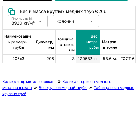
Вес и масса круглых медных труб Ø206
Плотность Медь
Колонки
8920 кг/м³
Наименование 
Вес 
Толщина 
и размеры 
Диаметр, 
метра 
Метров 
стенки, 
трубы
мм
трубы
в тонне
мм
206х3
206
3
17.0582 кг.
58.6 м.
ГОСТ 617
Калькулятор металлопроката
Калькулятор веса медного
металлопроката
Вес круглой медной трубы
Таблица веса медных
круглых труб