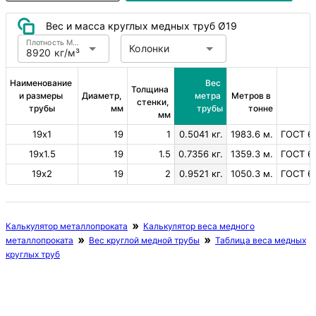
Вес и масса круглых медных труб Ø19
Плотность Медь
Колонки
8920 кг/м³
Наименование 
Вес 
Толщина 
и размеры 
Диаметр, 
метра 
Метров в 
стенки, 
трубы
мм
трубы
тонне
мм
19х1
19
1
0.5041 кг.
1983.6 м.
ГОСТ 61
19х1.5
19
1.5
0.7356 кг.
1359.3 м.
ГОСТ 61
19х2
19
2
0.9521 кг.
1050.3 м.
ГОСТ 61
Калькулятор металлопроката
Калькулятор веса медного
металлопроката
Вес круглой медной трубы
Таблица веса медных
круглых труб