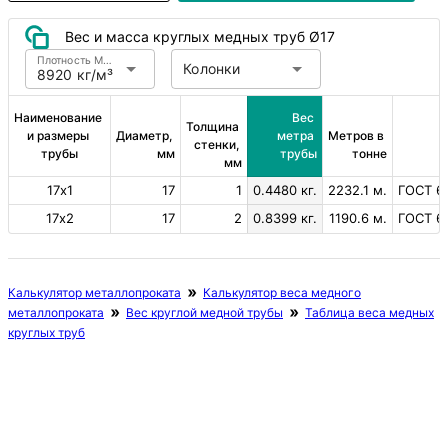
Вес и масса круглых медных труб Ø17
Плотность Медь
Колонки
8920 кг/м³
Наименование 
Вес 
Толщина 
и размеры 
Диаметр, 
метра 
Метров в 
стенки, 
трубы
мм
трубы
тонне
мм
17х1
17
1
0.4480 кг.
2232.1 м.
ГОСТ 61
17х2
17
2
0.8399 кг.
1190.6 м.
ГОСТ 61
Калькулятор металлопроката
Калькулятор веса медного
металлопроката
Вес круглой медной трубы
Таблица веса медных
круглых труб