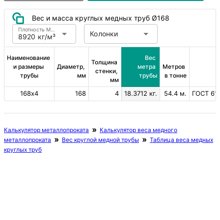
Вес и масса круглых медных труб Ø168
Плотность Медь
Колонки
8920 кг/м³
Наименование 
Вес 
Толщина 
и размеры 
Диаметр, 
метра 
Метров 
стенки, 
трубы
мм
трубы
в тонне
мм
168х4
168
4
18.3712 кг.
54.4 м.
ГОСТ 617
Калькулятор металлопроката
Калькулятор веса медного
металлопроката
Вес круглой медной трубы
Таблица веса медных
круглых труб