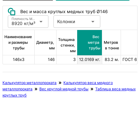
Вес и масса круглых медных труб Ø146
Плотность Медь
Колонки
8920 кг/м³
Наименование 
Вес 
Толщина 
и размеры 
Диаметр, 
метра 
Метров 
стенки, 
трубы
мм
трубы
в тонне
мм
146х3
146
3
12.0169 кг.
83.2 м.
ГОСТ 617
Калькулятор металлопроката
Калькулятор веса медного
металлопроката
Вес круглой медной трубы
Таблица веса медных
круглых труб