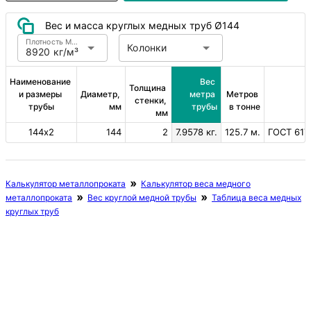
Вес и масса круглых медных труб Ø144
Плотность Медь
Колонки
8920 кг/м³
Наименование 
Вес 
Толщина 
и размеры 
Диаметр, 
метра 
Метров 
стенки, 
трубы
мм
трубы
в тонне
мм
144х2
144
2
7.9578 кг.
125.7 м.
ГОСТ 617
Калькулятор металлопроката
Калькулятор веса медного
металлопроката
Вес круглой медной трубы
Таблица веса медных
круглых труб