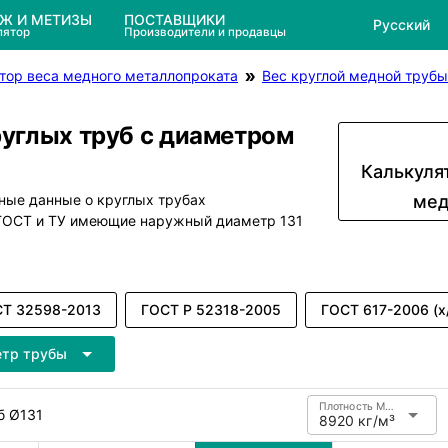
ЕЖ И МЕТИЗЫ
ПОСТАВЩИКИ
Русский
лятор
Производители и продавцы
тор веса медного металлопроката
Вес круглой медной трубы
руглых труб с диаметром
Калькуля
ные данные о круглых трубах
мед
 ГОСТ и ТУ имеющие наружный диаметр 131
Т 32598-2013
ГОСТ Р 52318-2005
ГОСТ 617-2006 (х
етр трубы
Плотность Медь
б Ø131
8920 кг/м³