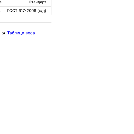
е
Стандарт
.
ГОСТ 617-2006 (х/д)
Таблица веса