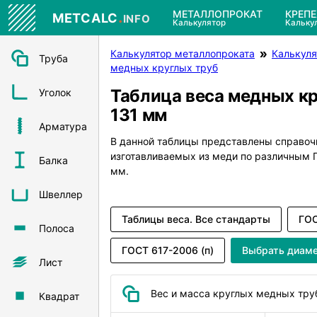
.
МЕТАЛЛОПРОКАТ
КРЕП
METCALC
INFO
Калькулятор
Кальку
Калькулятор металлопроката
Калькуля
Труба
медных круглых труб
Таблица веса медных к
Уголок
131 мм
Арматура
В данной таблицы представлены справоч
изготавливаемых из меди по различным
Балка
мм.
Швеллер
Таблицы веса. Все стандарты
ГОС
Полоса
ГОСТ 617-2006 (п)
Выбрать диам
Лист
Вес и масса круглых медных тру
Квадрат