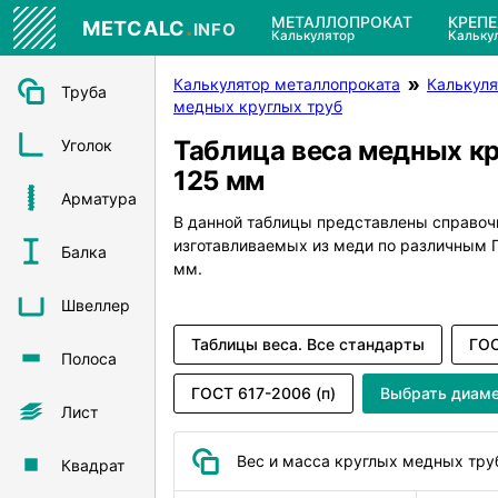
.
МЕТАЛЛОПРОКАТ
КРЕП
METCALC
INFO
Калькулятор
Кальку
Калькулятор металлопроката
Калькуля
Труба
медных круглых труб
Таблица веса медных к
Уголок
125 мм
Арматура
В данной таблицы представлены справоч
изготавливаемых из меди по различным
Балка
мм.
Швеллер
Таблицы веса. Все стандарты
ГОС
Полоса
ГОСТ 617-2006 (п)
Выбрать диам
Лист
Вес и масса круглых медных тру
Квадрат