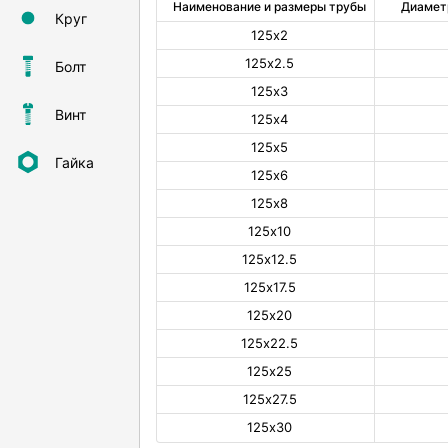
Наименование и размеры трубы
Диамет
Круг
125х2
125х2.5
Болт
125х3
Винт
125х4
125х5
Гайка
125х6
125х8
125х10
125х12.5
125х17.5
125х20
125х22.5
125х25
125х27.5
125х30