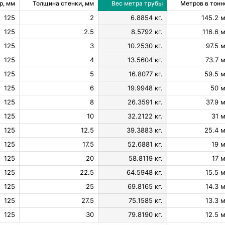
р, мм
Толщина стенки, мм
Вес метра трубы
Метров в тонн
125
2
6.8854 кг.
145.2 м
125
2.5
8.5792 кг.
116.6 м
125
3
10.2530 кг.
97.5 м
125
4
13.5604 кг.
73.7 м
125
5
16.8077 кг.
59.5 м
125
6
19.9948 кг.
50 м
125
8
26.3591 кг.
37.9 м
125
10
32.2122 кг.
31 м
125
12.5
39.3883 кг.
25.4 м
125
17.5
52.6881 кг.
19 м
125
20
58.8119 кг.
17 м
125
22.5
64.5948 кг.
15.5 м
125
25
69.8165 кг.
14.3 м
125
27.5
75.1585 кг.
13.3 м
125
30
79.8190 кг.
12.5 м