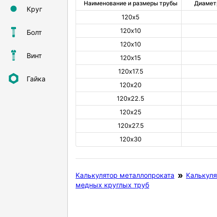
Наименование и размеры трубы
Диамет
Круг
120х5
120х10
Болт
120х10
Винт
120х15
120х17.5
Гайка
120х20
120х22.5
120х25
120х27.5
120х30
Калькулятор металлопроката
Калькуля
медных круглых труб