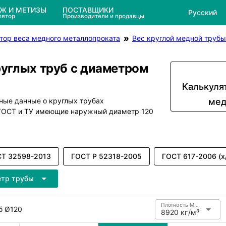
ЕЖ И МЕТИЗЫ
ПОСТАВЩИКИ
Русский
лятор
Производители и продавцы
тор веса медного металлопроката
Вес круглой медной трубы
руглых труб с диаметром
Калькуля
ные данные о круглых трубах
мед
 ГОСТ и ТУ имеющие наружный диаметр 120
Т 32598-2013
ГОСТ Р 52318-2005
ГОСТ 617-2006 (х
етр трубы
Плотность Медь
б Ø120
8920 кг/м³