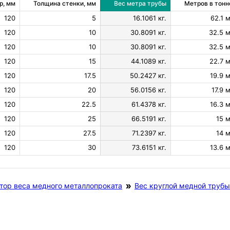
р, мм
Толщина стенки, мм
Вес метра трубы
Метров в тонн
120
5
16.1061 кг.
62.1 м
120
10
30.8091 кг.
32.5 м
120
10
30.8091 кг.
32.5 м
120
15
44.1089 кг.
22.7 м
120
17.5
50.2427 кг.
19.9 м
120
20
56.0156 кг.
17.9 м
120
22.5
61.4378 кг.
16.3 м
120
25
66.5191 кг.
15 м
120
27.5
71.2397 кг.
14 м
120
30
73.6151 кг.
13.6 м
тор веса медного металлопроката
Вес круглой медной трубы