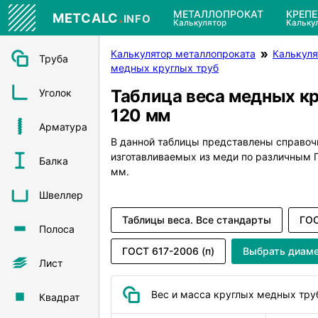
.
МЕТАЛЛОПРОКАТ
КРЕП
METCALC
INFO
Калькулятор
Кальку
Калькулятор металлопроката
Калькуля
Труба
медных круглых труб
Таблица веса медных к
Уголок
120 мм
Арматура
В данной таблицы представлены справоч
изготавливаемых из меди по различным
Балка
мм.
Швеллер
Таблицы веса. Все стандарты
ГОС
Полоса
ГОСТ 617-2006 (п)
Выбрать диам
Лист
Вес и масса круглых медных тру
Квадрат