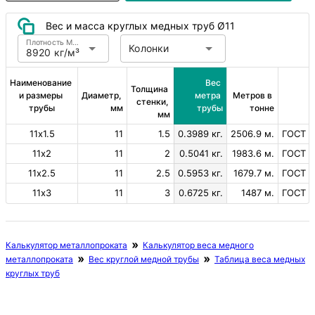
Вес и масса круглых медных труб Ø11
Плотность Медь
Колонки
8920 кг/м³
Наименование 
Вес 
Толщина 
и размеры 
Диаметр, 
метра 
Метров в 
стенки, 
трубы
мм
трубы
тонне
мм
11х1.5
11
1.5
0.3989 кг.
2506.9 м.
ГОСТ 6
11х2
11
2
0.5041 кг.
1983.6 м.
ГОСТ 6
11х2.5
11
2.5
0.5953 кг.
1679.7 м.
ГОСТ 6
11х3
11
3
0.6725 кг.
1487 м.
ГОСТ 6
Калькулятор металлопроката
Калькулятор веса медного
металлопроката
Вес круглой медной трубы
Таблица веса медных
круглых труб