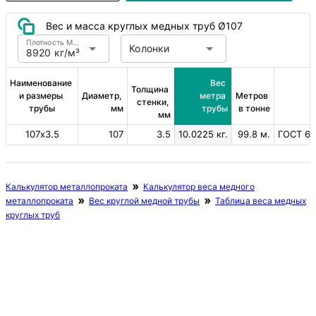
Вес и масса круглых медных труб Ø107
Плотность Медь
Колонки
8920 кг/м³
Наименование 
Вес 
Толщина 
и размеры 
Диаметр, 
метра 
Метров 
стенки, 
трубы
мм
трубы
в тонне
мм
107х3.5
107
3.5
10.0225 кг.
99.8 м.
ГОСТ 61
Калькулятор металлопроката
Калькулятор веса медного
металлопроката
Вес круглой медной трубы
Таблица веса медных
круглых труб