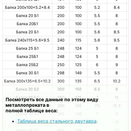
Балка 200х100×5.2×8.4
200
100
5.2
8.4
2
Балка 20 Б1
200
100
5.5
8
2
Балка 20Б1
200
100
5.5
8
2
Балка 20 Б1
200
100
5.6
8.5
2
Балка 240х115×5.6×9.5
240
115
5.6
9.5
2
Балка 25 Б1
248
124
5
8
2
Балка 25Б1
248
124
5
8
2
Балка 25Б2
250
125
6
9
2
Балка 30 Б1
298
149
5.5
8
3
Балка 300х135×6.5×10.2
300
135
6.5
10.2
3
Балка 30 Б2
300
150
6.5
9
3
Балка 35 Б2
350
175
7
11
4
Посмотреть все данные по этому виду
металлопроката в
Балка 360х145×7.5×12.3
360
145
7.5
12.3
4
полной таблице веса:
Балка 40 Б1
396
199
7
11
5
Таблица веса стального двутавра
Балка 40 Б2
400
200
8
13
6
Балка 45 Б1
446
199
8
12
6