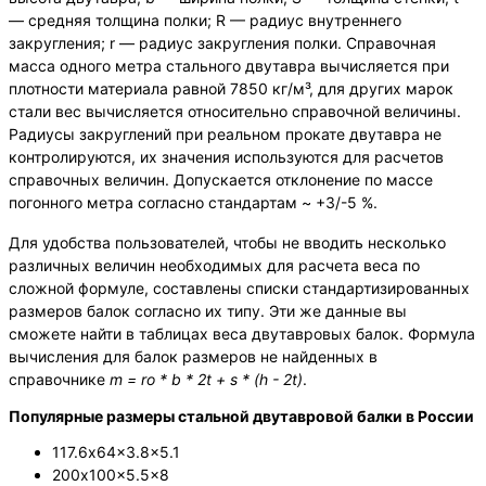
— средняя толщина полки; R — радиус внутреннего
закругления; r — радиус закругления полки. Справочная
масса одного метра стального двутавра вычисляется при
плотности материала равной 7850 кг/м³, для других марок
стали вес вычисляется относительно справочной величины.
Радиусы закруглений при реальном прокате двутавра не
контролируются, их значения используются для расчетов
справочных величин. Допускается отклонение по массе
погонного метра согласно стандартам ~ +3/-5 %.
Для удобства пользователей, чтобы не вводить несколько
различных величин необходимых для расчета веса по
сложной формуле, составлены списки стандартизированных
размеров балок согласно их типу. Эти же данные вы
сможете найти в таблицах веса двутавровых балок. Формула
вычисления для балок размеров не найденных в
справочнике
m = ro * b * 2t + s * (h - 2t)
.
Популярные размеры стальной двутавровой балки в России
117.6х64×3.8×5.1
200х100×5.5×8