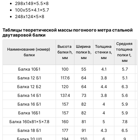
298х149×5.5×8
100х55×4.1×5.7
248х124×5×8
Таблицы теоретической массы погоноого метра стальной
двутавровой балки
Средняя 
Высота 
Ширина 
Толщина 
Наименование (номер) 
толщина 
В
балки h, 
полки b, 
стенки s, 
балки
полки t, 
мм
мм
мм
мм
Балка 10Б1
100
55
4.1
5.7
Балка 12 Б1
117.6
64
3.8
5.1
Балка 12 Б2
120
64
4.4
6.3
1
Балка 14 Б1
137.4
73
3.8
5.6
1
Балка 16 Б1
157
82
4
5.9
1
Балка 16Б1
157
82
4
5.9
1
Балка 160х81×5×7.8
160
81
5
7.8
1
Балка 18 Б1
177
91
4.3
6.5
1
Балка 20 Ш1
194
150
6
9
3