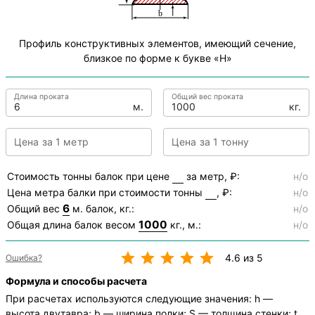
Профиль конструктивных элементов, имеющий сечение,
близкое по форме к букве «Н»
Длина проката
Общий вес проката
м.
кг.
Цена за 1 метр
Цена за 1 тонну
Стоимость тонны балок при цене
за метр, ₽:
н/о
Цена метра балки при стоимости тонны
, ₽:
н/о
6
Общий вес
м. балок, кг.:
н/о
1000
Общая длина балок весом
кг., м.:
н/о
4.6 из 5
Ошибка?
Формула и способы расчета
При расчетах используются следующие значения: h —
высота двутавра; b — ширина полки; S — толщина стенки; t