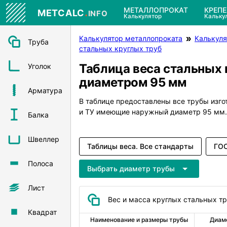
.
МЕТАЛЛОПРОКАТ
КРЕП
METCALC
INFO
Калькулятор
Кальку
Калькулятор металлопроката
Калькуля
Труба
стальных круглых труб
Таблица веса стальных 
Уголок
диаметром 95 мм
Арматура
В таблице предоставлены все трубы изг
и ТУ имеющие наружный диаметр 95 мм.
Балка
Швеллер
Таблицы веса. Все стандарты
ГОС
Полоса
Выбрать диаметр трубы
Лист
Вес и масса круглых стальных т
Квадрат
Наименование и размеры трубы
Диам