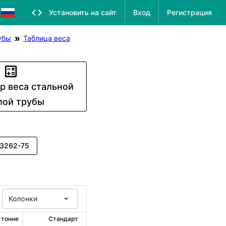
Установить на сайт
Вход
Регистрация
убы
Таблица веса
р веса стальной
лой трубы
3262-75
Колонки
 тонне
Стандарт