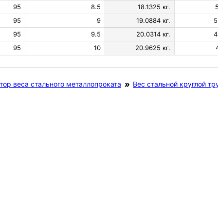
95
8.5
18.1325 кг.
95
9
19.0884 кг.
5
95
9.5
20.0314 кг.
4
95
10
20.9625 кг.
тор веса стального металлопроката
Вес стальной круглой тр