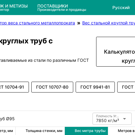
ЕЖ И МЕТИЗЫ
ПОСТАВЩИКИ
Русский
лятор
Производители и продавцы
тор веса стального металлопроката
Вес стальной круглой тр
круглых труб с
Калькулято
отавливаемые из стали по различным ГОСТ
круг
Т 10704-91
ГОСТ 10707-80
ГОСТ 9941-81
ГОСТ 
Плотность Углеродистая сталь
руб Ø95
7850 кг/м³
етр, мм
Толщина стенки, мм
Вес метра трубы
Метров в