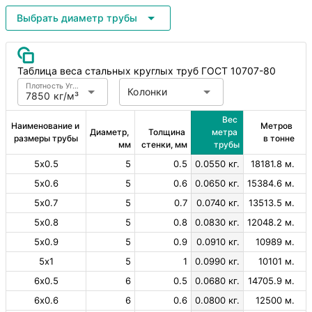
Выбрать диаметр трубы
Таблица веса стальных круглых труб ГОСТ 10707-80
Плотность Углеродистая сталь
Колонки
7850 кг/м³
Вес 
Наименование и 
Метров 
Диаметр, 
Толщина 
метра 
размеры трубы
в тонне
мм
стенки, мм
трубы
5х0.5
5
0.5
0.0550 кг.
18181.8 м.
5х0.6
5
0.6
0.0650 кг.
15384.6 м.
5х0.7
5
0.7
0.0740 кг.
13513.5 м.
5х0.8
5
0.8
0.0830 кг.
12048.2 м.
5х0.9
5
0.9
0.0910 кг.
10989 м.
5х1
5
1
0.0990 кг.
10101 м.
6х0.5
6
0.5
0.0680 кг.
14705.9 м.
6х0.6
6
0.6
0.0800 кг.
12500 м.