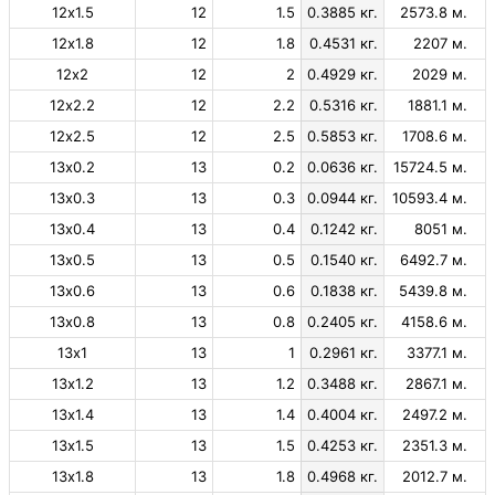
12х1.5
12
1.5
0.3885 кг.
2573.8 м.
12х1.8
12
1.8
0.4531 кг.
2207 м.
12х2
12
2
0.4929 кг.
2029 м.
12х2.2
12
2.2
0.5316 кг.
1881.1 м.
12х2.5
12
2.5
0.5853 кг.
1708.6 м.
13х0.2
13
0.2
0.0636 кг.
15724.5 м.
13х0.3
13
0.3
0.0944 кг.
10593.4 м.
13х0.4
13
0.4
0.1242 кг.
8051 м.
13х0.5
13
0.5
0.1540 кг.
6492.7 м.
13х0.6
13
0.6
0.1838 кг.
5439.8 м.
13х0.8
13
0.8
0.2405 кг.
4158.6 м.
13х1
13
1
0.2961 кг.
3377.1 м.
13х1.2
13
1.2
0.3488 кг.
2867.1 м.
13х1.4
13
1.4
0.4004 кг.
2497.2 м.
13х1.5
13
1.5
0.4253 кг.
2351.3 м.
13х1.8
13
1.8
0.4968 кг.
2012.7 м.