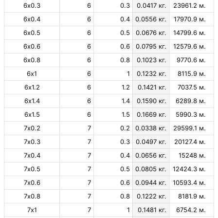
6х0.3
6
0.3
0.0417 кг.
23961.2 м.
6х0.4
6
0.4
0.0556 кг.
17970.9 м.
6х0.5
6
0.5
0.0676 кг.
14799.6 м.
6х0.6
6
0.6
0.0795 кг.
12579.6 м.
6х0.8
6
0.8
0.1023 кг.
9770.6 м.
6х1
6
1
0.1232 кг.
8115.9 м.
6х1.2
6
1.2
0.1421 кг.
7037.5 м.
6х1.4
6
1.4
0.1590 кг.
6289.8 м.
6х1.5
6
1.5
0.1669 кг.
5990.3 м.
7х0.2
7
0.2
0.0338 кг.
29599.1 м.
7х0.3
7
0.3
0.0497 кг.
20127.4 м.
7х0.4
7
0.4
0.0656 кг.
15248 м.
7х0.5
7
0.5
0.0805 кг.
12424.3 м.
7х0.6
7
0.6
0.0944 кг.
10593.4 м.
7х0.8
7
0.8
0.1222 кг.
8181.9 м.
7х1
7
1
0.1481 кг.
6754.2 м.