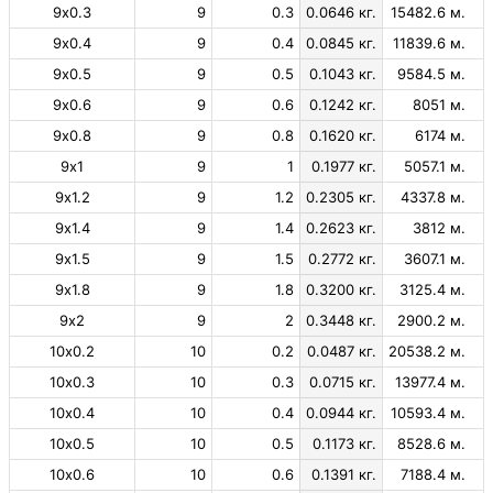
9х0.3
9
0.3
0.0646 кг.
15482.6 м.
9х0.4
9
0.4
0.0845 кг.
11839.6 м.
9х0.5
9
0.5
0.1043 кг.
9584.5 м.
9х0.6
9
0.6
0.1242 кг.
8051 м.
9х0.8
9
0.8
0.1620 кг.
6174 м.
9х1
9
1
0.1977 кг.
5057.1 м.
9х1.2
9
1.2
0.2305 кг.
4337.8 м.
9х1.4
9
1.4
0.2623 кг.
3812 м.
9х1.5
9
1.5
0.2772 кг.
3607.1 м.
9х1.8
9
1.8
0.3200 кг.
3125.4 м.
9х2
9
2
0.3448 кг.
2900.2 м.
10х0.2
10
0.2
0.0487 кг.
20538.2 м.
10х0.3
10
0.3
0.0715 кг.
13977.4 м.
10х0.4
10
0.4
0.0944 кг.
10593.4 м.
10х0.5
10
0.5
0.1173 кг.
8528.6 м.
10х0.6
10
0.6
0.1391 кг.
7188.4 м.