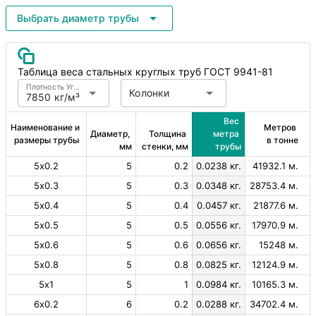
Выбрать диаметр трубы
Таблица веса стальных круглых труб ГОСТ 9941-81
Плотность Углеродистая сталь
Колонки
7850 кг/м³
Вес 
Наименование и 
Метров 
Диаметр, 
Толщина 
метра 
размеры трубы
в тонне
мм
стенки, мм
трубы
5х0.2
5
0.2
0.0238 кг.
41932.1 м.
5х0.3
5
0.3
0.0348 кг.
28753.4 м.
5х0.4
5
0.4
0.0457 кг.
21877.6 м.
5х0.5
5
0.5
0.0556 кг.
17970.9 м.
5х0.6
5
0.6
0.0656 кг.
15248 м.
5х0.8
5
0.8
0.0825 кг.
12124.9 м.
5х1
5
1
0.0984 кг.
10165.3 м.
6х0.2
6
0.2
0.0288 кг.
34702.4 м.