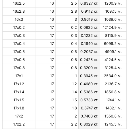
16х2.5
16
2.5
0.8327 кг.
1200.9 м.
16х2.8
16
2.8
0.9112 кг.
1097.5 м.
16х3
16
3
0.9619 кг.
1039.6 м.
17х0.2
17
0.2
0.0825 кг.
12124.9 м.
17х0.3
17
0.3
0.1232 кг.
8115.9 м.
17х0.4
17
0.4
0.1640 кг.
6099.2 м.
17х0.5
17
0.5
0.2037 кг.
4909.1 м.
17х0.6
17
0.6
0.2425 кг.
4124.5 м.
17х0.8
17
0.8
0.3200 кг.
3125.4 м.
17х1
17
1
0.3945 кг.
2534.9 м.
17х1.2
17
1.2
0.4680 кг.
2136.7 м.
17х1.4
17
1.4
0.5386 кг.
1856.8 м.
17х1.5
17
1.5
0.5733 кг.
1744.1 м.
17х1.8
17
1.8
0.6747 кг.
1482.1 м.
17х2
17
2
0.7403 кг.
1350.8 м.
17х2.2
17
2.2
0.8029 кг.
1245.5 м.