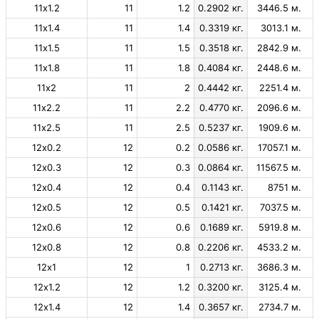
11х1.2
11
1.2
0.2902 кг.
3446.5 м.
11х1.4
11
1.4
0.3319 кг.
3013.1 м.
11х1.5
11
1.5
0.3518 кг.
2842.9 м.
11х1.8
11
1.8
0.4084 кг.
2448.6 м.
11х2
11
2
0.4442 кг.
2251.4 м.
11х2.2
11
2.2
0.4770 кг.
2096.6 м.
11х2.5
11
2.5
0.5237 кг.
1909.6 м.
12х0.2
12
0.2
0.0586 кг.
17057.1 м.
12х0.3
12
0.3
0.0864 кг.
11567.5 м.
12х0.4
12
0.4
0.1143 кг.
8751 м.
12х0.5
12
0.5
0.1421 кг.
7037.5 м.
12х0.6
12
0.6
0.1689 кг.
5919.8 м.
12х0.8
12
0.8
0.2206 кг.
4533.2 м.
12х1
12
1
0.2713 кг.
3686.3 м.
12х1.2
12
1.2
0.3200 кг.
3125.4 м.
12х1.4
12
1.4
0.3657 кг.
2734.7 м.