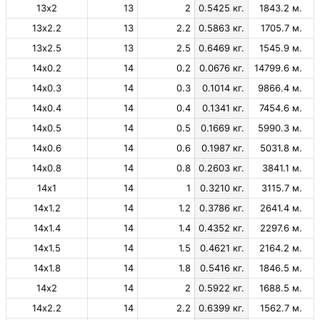
13х2
13
2
0.5425 кг.
1843.2 м.
13х2.2
13
2.2
0.5863 кг.
1705.7 м.
13х2.5
13
2.5
0.6469 кг.
1545.9 м.
14х0.2
14
0.2
0.0676 кг.
14799.6 м.
14х0.3
14
0.3
0.1014 кг.
9866.4 м.
14х0.4
14
0.4
0.1341 кг.
7454.6 м.
14х0.5
14
0.5
0.1669 кг.
5990.3 м.
14х0.6
14
0.6
0.1987 кг.
5031.8 м.
14х0.8
14
0.8
0.2603 кг.
3841.1 м.
14х1
14
1
0.3210 кг.
3115.7 м.
14х1.2
14
1.2
0.3786 кг.
2641.4 м.
14х1.4
14
1.4
0.4352 кг.
2297.6 м.
14х1.5
14
1.5
0.4621 кг.
2164.2 м.
14х1.8
14
1.8
0.5416 кг.
1846.5 м.
14х2
14
2
0.5922 кг.
1688.5 м.
14х2.2
14
2.2
0.6399 кг.
1562.7 м.