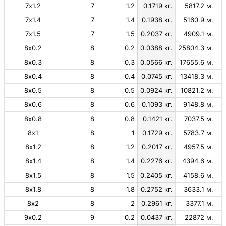
7х1.2
7
1.2
0.1719 кг.
5817.2 м.
7х1.4
7
1.4
0.1938 кг.
5160.9 м.
7х1.5
7
1.5
0.2037 кг.
4909.1 м.
8х0.2
8
0.2
0.0388 кг.
25804.3 м.
8х0.3
8
0.3
0.0566 кг.
17655.6 м.
8х0.4
8
0.4
0.0745 кг.
13418.3 м.
8х0.5
8
0.5
0.0924 кг.
10821.2 м.
8х0.6
8
0.6
0.1093 кг.
9148.8 м.
8х0.8
8
0.8
0.1421 кг.
7037.5 м.
8х1
8
1
0.1729 кг.
5783.7 м.
8х1.2
8
1.2
0.2017 кг.
4957.5 м.
8х1.4
8
1.4
0.2276 кг.
4394.6 м.
8х1.5
8
1.5
0.2405 кг.
4158.6 м.
8х1.8
8
1.8
0.2752 кг.
3633.1 м.
8х2
8
2
0.2961 кг.
3377.1 м.
9х0.2
9
0.2
0.0437 кг.
22872 м.