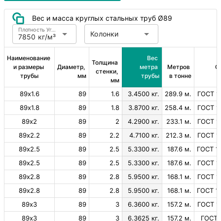
Вес и масса круглых стальных труб Ø89
Плотность Углеродистая сталь
Колонки
7850 кг/м³
Наименование 
Вес 
Толщина 
и размеры 
Диаметр, 
метра 
Метров 
С
стенки, 
трубы
мм
трубы
в тонне
мм
89х1.6
89
1.6
3.4500 кг.
289.9 м.
ГОСТ 1
89х1.8
89
1.8
3.8700 кг.
258.4 м.
ГОСТ 1
89х2
89
2
4.2900 кг.
233.1 м.
ГОСТ 1
89х2.2
89
2.2
4.7100 кг.
212.3 м.
ГОСТ 1
89х2.5
89
2.5
5.3300 кг.
187.6 м.
ГОСТ 1
89х2.5
89
2.5
5.3300 кг.
187.6 м.
ГОСТ 1
89х2.8
89
2.8
5.9500 кг.
168.1 м.
ГОСТ 1
89х2.8
89
2.8
5.9500 кг.
168.1 м.
ГОСТ 1
89х3
89
3
6.3600 кг.
157.2 м.
ГОСТ 1
89х3
89
3
6.3625 кг.
157.2 м.
ГОСТ 