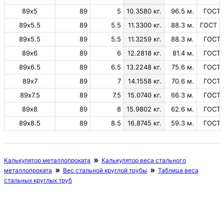
89х5
89
5
10.3580 кг.
96.5 м.
ГОСТ 
89х5.5
89
5.5
11.3300 кг.
88.3 м.
ГОСТ 1
89х5.5
89
5.5
11.3259 кг.
88.3 м.
ГОСТ 
89х6
89
6
12.2818 кг.
81.4 м.
ГОСТ 
89х6.5
89
6.5
13.2248 кг.
75.6 м.
ГОСТ 
89х7
89
7
14.1558 кг.
70.6 м.
ГОСТ 
89х7.5
89
7.5
15.0740 кг.
66.3 м.
ГОСТ 
89х8
89
8
15.9802 кг.
62.6 м.
ГОСТ 
89х8.5
89
8.5
16.8745 кг.
59.3 м.
ГОСТ 
Калькулятор металлопроката
Калькулятор веса стального
металлопроката
Вес стальной круглой трубы
Таблица веса
стальных круглых труб