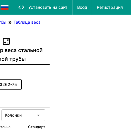
Установить на сайт
Вход
Регистрация
убы
Таблица веса
р веса стальной
лой трубы
3262-75
Колонки
 тонне
Стандарт