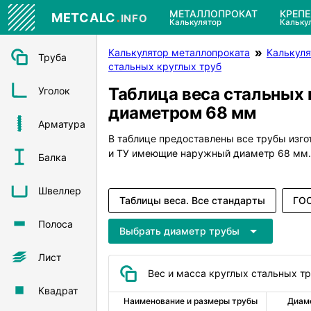
.
МЕТАЛЛОПРОКАТ
КРЕП
METCALC
INFO
Калькулятор
Кальку
Калькулятор металлопроката
Калькуля
Труба
стальных круглых труб
Таблица веса стальных 
Уголок
диаметром 68 мм
Арматура
В таблице предоставлены все трубы изг
и ТУ имеющие наружный диаметр 68 мм.
Балка
Швеллер
Таблицы веса. Все стандарты
ГОС
Полоса
Выбрать диаметр трубы
Лист
Вес и масса круглых стальных т
Квадрат
Наименование и размеры трубы
Диам