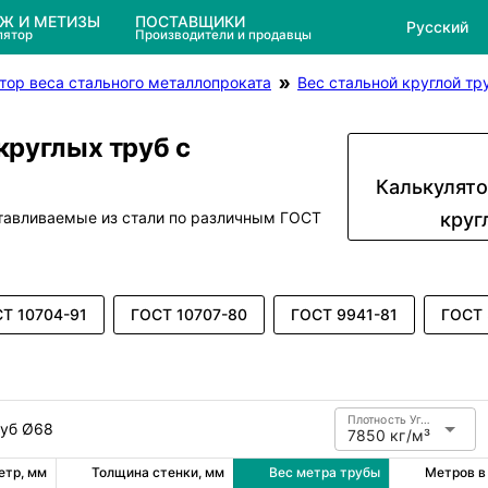
ЕЖ И МЕТИЗЫ
ПОСТАВЩИКИ
Русский
лятор
Производители и продавцы
тор веса стального металлопроката
Вес стальной круглой тр
круглых труб с
Калькулято
отавливаемые из стали по различным ГОСТ
круг
Т 10704-91
ГОСТ 10707-80
ГОСТ 9941-81
ГОСТ 
Плотность Углеродистая сталь
руб Ø68
7850 кг/м³
етр, мм
Толщина стенки, мм
Вес метра трубы
Метров в