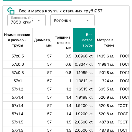
Вес и масса круглых стальных труб Ø57
Плотность Углеродистая сталь
Колонки
7850 кг/м³
Наименование 
Вес 
Толщина 
и размеры 
Диаметр, 
метра 
Метров в 
С
стенки, 
трубы
мм
трубы
тонне
мм
57х0.5
57
0.5
0.6966 кг.
1435.6 м.
ГОСТ 
57х0.6
57
0.6
0.8347 кг.
1198.1 м.
ГОСТ 
57х0.8
57
0.8
1.1089 кг.
901.8 м.
ГОСТ 
57х1
57
1
1.3812 кг.
724 м.
ГОСТ 
57х1.2
57
1.2
1.6515 кг.
605.5 м.
ГОСТ 
57х1.4
57
1.4
1.9198 кг.
520.9 м.
ГОСТ 
57х1.4
57
1.4
1.9200 кг.
520.8 м.
ГОСТ 1
57х1.4
57
1.4
1.9200 кг.
520.8 м.
ГОСТ 1
57х1.5
57
1.5
2.0500 кг.
487.8 м.
ГОСТ 1
57х1.5
57
1.5
2.0500 кг.
487.8 м.
ГОСТ 1